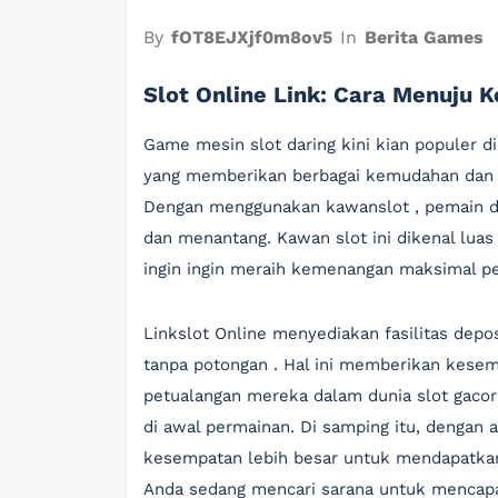
By
fOT8EJXjf0m8ov5
In
Berita Games
Slot Online Link: Cara Menuju 
Game mesin slot daring kini kian populer di
yang memberikan berbagai kemudahan dan p
Dengan menggunakan kawanslot , pemain d
dan menantang. Kawan slot ini dikenal luas
ingin ingin meraih kemenangan maksimal p
Linkslot Online menyediakan fasilitas depo
tanpa potongan . Hal ini memberikan kese
petualangan mereka dalam dunia slot gacor
di awal permainan. Di samping itu, dengan 
kesempatan lebih besar untuk mendapatkan 
Anda sedang mencari sarana untuk mencapa