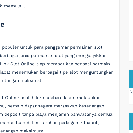
uk memulai .
ne
ah populer untuk para penggemar permainan slot
berbagai jenis permainan slot yang mengasyikkan
 Link Slot Online siap memberikan sensasi bermain
n dapat menemukan berbagai tipe slot menguntungkan
untungan maksimal.
N
Slot Online adalah kemudahan dalam melakukan
ribu, pemain dapat segera merasakan kesenangan
tem deposit tanpa biaya menjamin bahwasanya semua
imanfaatkan dalam taruhan pada game favorit,
menangan maksimum.