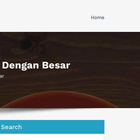
Home
n Dengan Besar
ar
Search