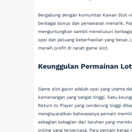
Bergabung dengan komunitas Kawan Slot via
berbagai bonus dan penawaran menarik. Par
menguntungkan sambil menelusuri berbagai
opsi dan peluang keberhasilan yang besar, 
meraih profit di ranah game slot.
Keunggulan Permainan Lotr
Game slot gacor adalah opsi yang utama dal
kemenangan yang sangat tinggi. Satu keunggu
Return to Player yang cenderung tinggi diba
mengisyaratkan bahwasanya pemain memilik
sebagian sebagian dari taruhan yang mereka
online yang terpercaya. Para pemain kerap