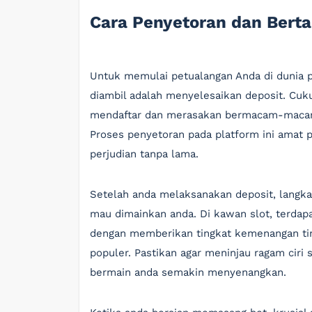
Cara Penyetoran dan Bert
Untuk memulai petualangan Anda di dunia p
diambil adalah menyelesaikan deposit. Cu
mendaftar dan merasakan bermacam-macam g
Proses penyetoran pada platform ini amat p
perjudian tanpa lama.
Setelah anda melaksanakan deposit, langkah
mau dimainkan anda. Di kawan slot, terdapa
dengan memberikan tingkat kemenangan tin
populer. Pastikan agar meninjau ragam ciri
bermain anda semakin menyenangkan.