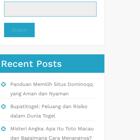
Search
Recent Posts
Panduan Memilih Situs Dominoqq
yang Aman dan Nyaman
Bupatitogel: Peluang dan Risiko
dalam Dunia Togel
Misteri Angka: Apa Itu Toto Macau
dan Bagaimana Cara Menangnya?