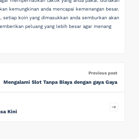
 agar memperhatikan taktik yang anda pakai. Gunakan
atkan kemungkinan anda mencapai kemenangan besar.
, setiap koin yang dimasukkan anda semburkan akan
emberikan peluang yang lebih besar agar menang
Previous post
Mengalami Slot Tanpa Biaya dengan gaya Gaya
sa Kini