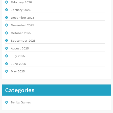
February 2026
January 2026
December 2025
November 2025
October 2025
September 2025
August 2025
July 2025
June 2025
May 2025
Categories
Berita Games