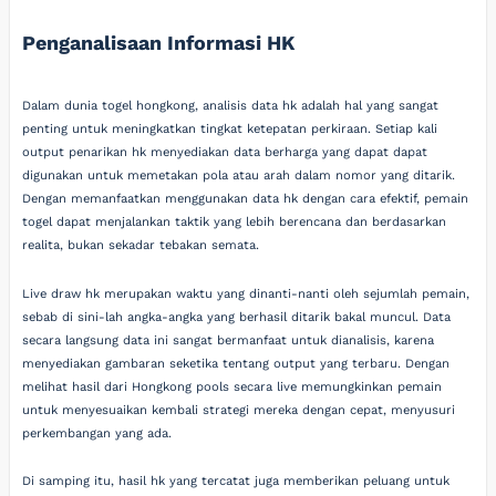
Penganalisaan Informasi HK
Dalam dunia togel hongkong, analisis data hk adalah hal yang sangat
penting untuk meningkatkan tingkat ketepatan perkiraan. Setiap kali
output penarikan hk menyediakan data berharga yang dapat dapat
digunakan untuk memetakan pola atau arah dalam nomor yang ditarik.
Dengan memanfaatkan menggunakan data hk dengan cara efektif, pemain
togel dapat menjalankan taktik yang lebih berencana dan berdasarkan
realita, bukan sekadar tebakan semata.
Live draw hk merupakan waktu yang dinanti-nanti oleh sejumlah pemain,
sebab di sini-lah angka-angka yang berhasil ditarik bakal muncul. Data
secara langsung data ini sangat bermanfaat untuk dianalisis, karena
menyediakan gambaran seketika tentang output yang terbaru. Dengan
melihat hasil dari Hongkong pools secara live memungkinkan pemain
untuk menyesuaikan kembali strategi mereka dengan cepat, menyusuri
perkembangan yang ada.
Di samping itu, hasil hk yang tercatat juga memberikan peluang untuk