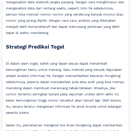
menganalisis data statistik jangka panjang. Dengan cara menghimpun dan
menganalisis data dari rentang waktu, seperti toto hk sebelumnya,
pemain bisa mencari nomor-nomor yang cenderung banyak muncul atau
nomor yang jarang dipilih. Dengan cara cara, analisis yang dikerjakan
menjadi lebih komprehensif dan dapat menunjang perkiraan yang lebih
tepat di waktu mendatang.
Strategi Prediksi Togel
Di dalam alam togel, taktik yang tepat sesuai dapat menambah
kemungkinan kamu untuk menang. Satu metode yang banyak digunakan
adalah analisis informasi hk. Dengan memanfaatkan keluaran Hongkong
sebelumnya, peserta dapat menyaksikan pola atau arah yang bisa mampu
menolong dalam membuat merancang tebak-tebakan. Misalnya, jika
nomor tertentu seringkali tampil pada sejumlah undian akhir-akhir ini,
besar kemungkinan tinggi nomor tersebut akan tampil lagi. Oleh karena
itu, secara teratur mengawasi informasi hk amat krusial untuk kalangan
peserta lotere.
Selain itu, pemahaman mengenai live draw Hongkong dapat memberikan