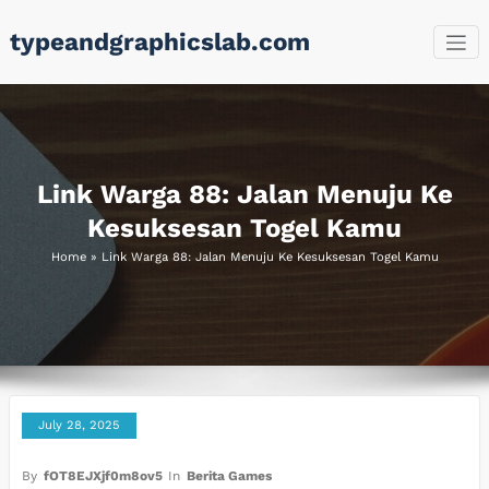
Skip
typeandgraphicslab.com
to
content
Link Warga 88: Jalan Menuju Ke
Kesuksesan Togel Kamu
Home
»
Link Warga 88: Jalan Menuju Ke Kesuksesan Togel Kamu
July 28, 2025
By
fOT8EJXjf0m8ov5
In
Berita Games