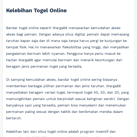
Kelebihan Togel Online
Bandar togel online seperti Warga88 menawarkan kemudahan akses
akses bagi pemain. Dengan adanya situs digital, pemain dapat memasang
taruhan kapan saja dan di mana saja tanpa harus pergi ke kunjungan ke
tempat fisik. Hal ini menawarkan fleksibilitas yang tinggi, dan menjadikan
pengalaman bermain lebih nyaman. Pengguna hanya perlu masuk ke
tautan Warga88 agar memulai bermain dan menarik keuntungan dari
beragam jenis permainan togel yang tersedia.
Di samping kemudahan akses, bandar togel online sering biasanya
memberikan berbagai pilihan permainan dan jenis taruhan. Warga88
menyediakan beragam variasi togel, termasuk togel 4D, 3D, dan 2D, yang
memungkinkan pemain untuk berpindah sesuai keinginan sendiri. Dengan
banyaknya opsi yang tersedia, pemain bisa menyelami dan menemukan
permainan paling sesuai dengan taktik dan kenikmatan mereka dalam
bertaruh.
Kelebihan lain dari situs togel online adalah program insentif dan