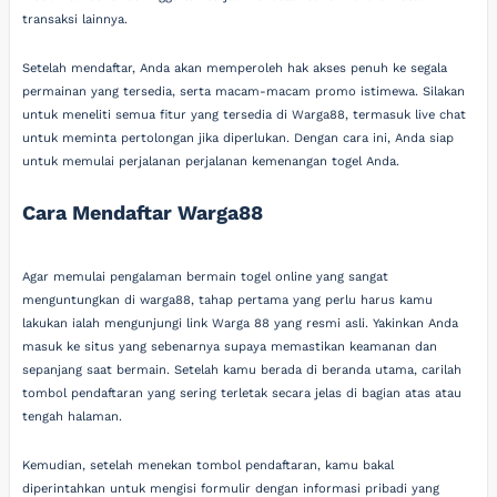
transaksi lainnya.
Setelah mendaftar, Anda akan memperoleh hak akses penuh ke segala
permainan yang tersedia, serta macam-macam promo istimewa. Silakan
untuk meneliti semua fitur yang tersedia di Warga88, termasuk live chat
untuk meminta pertolongan jika diperlukan. Dengan cara ini, Anda siap
untuk memulai perjalanan perjalanan kemenangan togel Anda.
Cara Mendaftar Warga88
Agar memulai pengalaman bermain togel online yang sangat
menguntungkan di warga88, tahap pertama yang perlu harus kamu
lakukan ialah mengunjungi link Warga 88 yang resmi asli. Yakinkan Anda
masuk ke situs yang sebenarnya supaya memastikan keamanan dan
sepanjang saat bermain. Setelah kamu berada di beranda utama, carilah
tombol pendaftaran yang sering terletak secara jelas di bagian atas atau
tengah halaman.
Kemudian, setelah menekan tombol pendaftaran, kamu bakal
diperintahkan untuk mengisi formulir dengan informasi pribadi yang