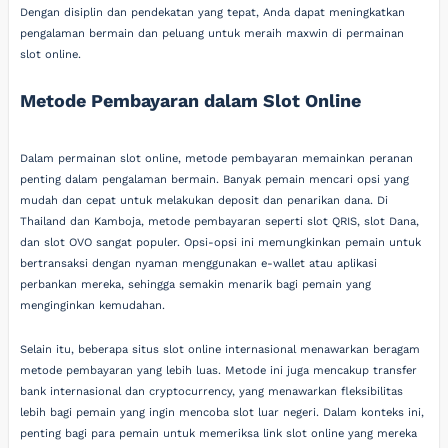
Dengan disiplin dan pendekatan yang tepat, Anda dapat meningkatkan
pengalaman bermain dan peluang untuk meraih maxwin di permainan
slot online.
Metode Pembayaran dalam Slot Online
Dalam permainan slot online, metode pembayaran memainkan peranan
penting dalam pengalaman bermain. Banyak pemain mencari opsi yang
mudah dan cepat untuk melakukan deposit dan penarikan dana. Di
Thailand dan Kamboja, metode pembayaran seperti slot QRIS, slot Dana,
dan slot OVO sangat populer. Opsi-opsi ini memungkinkan pemain untuk
bertransaksi dengan nyaman menggunakan e-wallet atau aplikasi
perbankan mereka, sehingga semakin menarik bagi pemain yang
menginginkan kemudahan.
Selain itu, beberapa situs slot online internasional menawarkan beragam
metode pembayaran yang lebih luas. Metode ini juga mencakup transfer
bank internasional dan cryptocurrency, yang menawarkan fleksibilitas
lebih bagi pemain yang ingin mencoba slot luar negeri. Dalam konteks ini,
penting bagi para pemain untuk memeriksa link slot online yang mereka