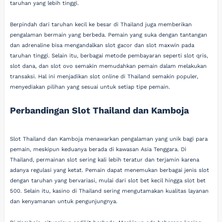
taruhan yang lebih tinggi.
Berpindah dari taruhan kecil ke besar di Thailand juga memberikan
pengalaman bermain yang berbeda. Pemain yang suka dengan tantangan
dan adrenaline bisa mengandalkan slot gacor dan slot maxwin pada
taruhan tinggi. Selain itu, berbagai metode pembayaran seperti slot qris,
slot dana, dan slot ovo semakin memudahkan pemain dalam melakukan
transaksi. Hal ini menjadikan slot online di Thailand semakin populer,
menyediakan pilihan yang sesuai untuk setiap tipe pemain.
Perbandingan Slot Thailand dan Kamboja
Slot Thailand dan Kamboja menawarkan pengalaman yang unik bagi para
pemain, meskipun keduanya berada di kawasan Asia Tenggara. Di
Thailand, permainan slot sering kali lebih teratur dan terjamin karena
adanya regulasi yang ketat. Pemain dapat menemukan berbagai jenis slot
dengan taruhan yang bervariasi, mulai dari slot bet kecil hingga slot bet
500. Selain itu, kasino di Thailand sering mengutamakan kualitas layanan
dan kenyamanan untuk pengunjungnya.