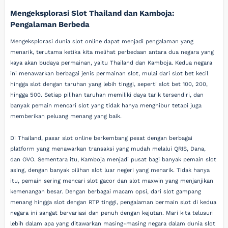
Mengeksplorasi Slot Thailand dan Kamboja:
Pengalaman Berbeda
Mengeksplorasi dunia slot online dapat menjadi pengalaman yang
menarik, terutama ketika kita melihat perbedaan antara dua negara yang
kaya akan budaya permainan, yaitu Thailand dan Kamboja. Kedua negara
ini menawarkan berbagai jenis permainan slot, mulai dari slot bet kecil
hingga slot dengan taruhan yang lebih tinggi, seperti slot bet 100, 200,
hingga 500. Setiap pilihan taruhan memiliki daya tarik tersendiri, dan
banyak pemain mencari slot yang tidak hanya menghibur tetapi juga
memberikan peluang menang yang baik.
Di Thailand, pasar slot online berkembang pesat dengan berbagai
platform yang menawarkan transaksi yang mudah melalui QRIS, Dana,
dan OVO. Sementara itu, Kamboja menjadi pusat bagi banyak pemain slot
asing, dengan banyak pilihan slot luar negeri yang menarik. Tidak hanya
itu, pemain sering mencari slot gacor dan slot maxwin yang menjanjikan
kemenangan besar. Dengan berbagai macam opsi, dari slot gampang
menang hingga slot dengan RTP tinggi, pengalaman bermain slot di kedua
negara ini sangat bervariasi dan penuh dengan kejutan. Mari kita telusuri
lebih dalam apa yang ditawarkan masing-masing negara dalam dunia slot