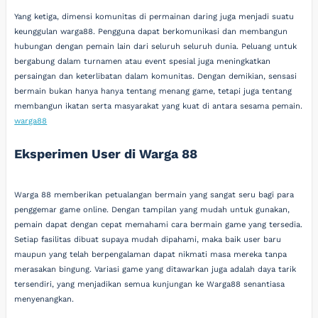
Yang ketiga, dimensi komunitas di permainan daring juga menjadi suatu
keunggulan warga88. Pengguna dapat berkomunikasi dan membangun
hubungan dengan pemain lain dari seluruh seluruh dunia. Peluang untuk
bergabung dalam turnamen atau event spesial juga meningkatkan
persaingan dan keterlibatan dalam komunitas. Dengan demikian, sensasi
bermain bukan hanya hanya tentang menang game, tetapi juga tentang
membangun ikatan serta masyarakat yang kuat di antara sesama pemain.
warga88
Eksperimen User di Warga 88
Warga 88 memberikan petualangan bermain yang sangat seru bagi para
penggemar game online. Dengan tampilan yang mudah untuk gunakan,
pemain dapat dengan cepat memahami cara bermain game yang tersedia.
Setiap fasilitas dibuat supaya mudah dipahami, maka baik user baru
maupun yang telah berpengalaman dapat nikmati masa mereka tanpa
merasakan bingung. Variasi game yang ditawarkan juga adalah daya tarik
tersendiri, yang menjadikan semua kunjungan ke Warga88 senantiasa
menyenangkan.