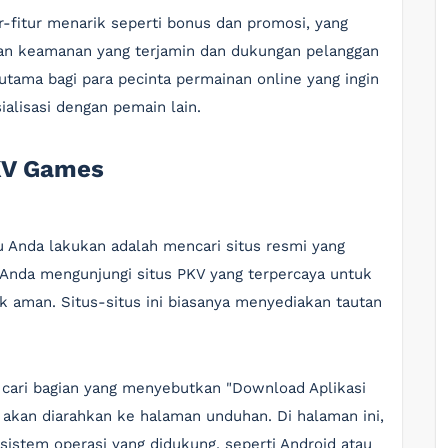
ur-fitur menarik seperti bonus dan promosi, yang
an keamanan yang terjamin dan dukungan pelanggan
utama bagi para pecinta permainan online yang ingin
alisasi dengan pemain lain.
KV Games
 Anda lakukan adalah mencari situs resmi yang
Anda mengunjungi situs PKV yang terpercaya untuk
k aman. Situs-situs ini biasanya menyediakan tautan
 cari bagian yang menyebutkan "Download Aplikasi
 akan diarahkan ke halaman unduhan. Di halaman ini,
stem operasi yang didukung, seperti Android atau