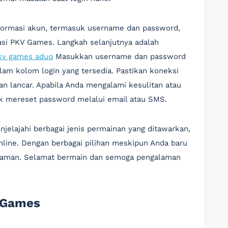
formasi akun, termasuk username dan password,
kasi PKV Games. Langkah selanjutnya adalah
kv games aduq
Masukkan username dan password
alam kolom login yang tersedia. Pastikan koneksi
alan lancar. Apabila Anda mengalami kesulitan atau
uk mereset password melalui email atau SMS.
njelajahi berbagai jenis permainan yang ditawarkan,
line. Dengan berbagai pilihan meskipun Anda baru
nyaman. Selamat bermain dan semoga pengalaman
 Games