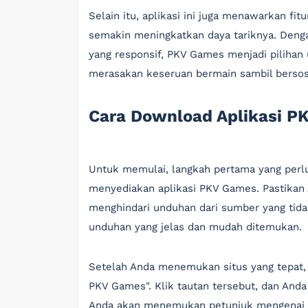
Selain itu, aplikasi ini juga menawarkan fit
semakin meningkatkan daya tariknya. Deng
yang responsif, PKV Games menjadi pilihan 
merasakan keseruan bermain sambil bersosi
Cara Download Aplikasi P
Untuk memulai, langkah pertama yang perlu
menyediakan aplikasi PKV Games. Pastikan 
menghindari unduhan dari sumber yang tida
unduhan yang jelas dan mudah ditemukan.
Setelah Anda menemukan situs yang tepat,
PKV Games". Klik tautan tersebut, dan Anda
Anda akan menemukan petunjuk mengenai si