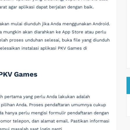
at agar aplikasi dapat berjalan dengan baik.
 akan mulai diunduh jika Anda menggunakan Android.
a mungkin akan diarahkan ke App Store atau perlu
ah proses unduhan selesai, buka file yang diunduh
elesaikan instalasi aplikasi PKV Games di
 PKV Games
 pertama yang perlu Anda lakukan adalah
 pilihan Anda. Proses pendaftaran umumnya cukup
 hanya perlu mengisi formulir pendaftaran dengan
 nomor telepon, dan alamat email. Pastikan informasi
mui masalah saat login nanti.