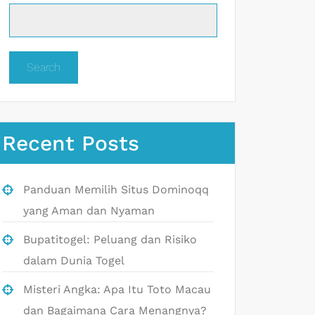
Search
Recent Posts
Panduan Memilih Situs Dominoqq
yang Aman dan Nyaman
Bupatitogel: Peluang dan Risiko
dalam Dunia Togel
Misteri Angka: Apa Itu Toto Macau
dan Bagaimana Cara Menangnya?