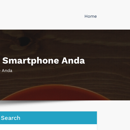
Home
i Smartphone Anda
e Anda
Search