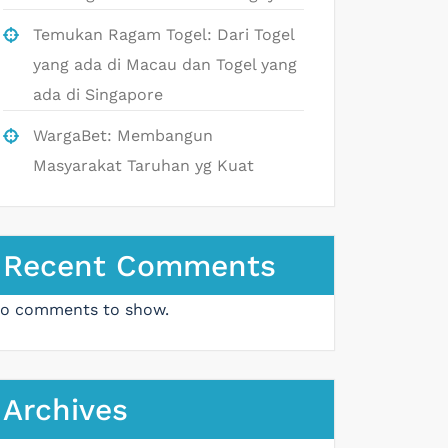
Temukan Ragam Togel: Dari Togel
yang ada di Macau dan Togel yang
ada di Singapore
WargaBet: Membangun
Masyarakat Taruhan yg Kuat
Recent Comments
o comments to show.
Archives