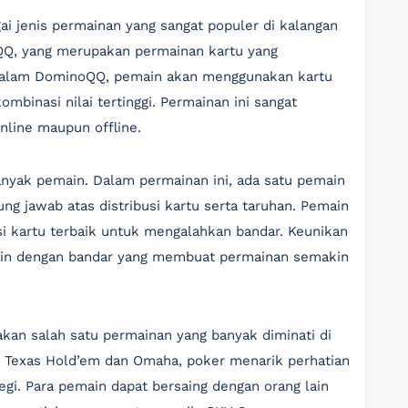
i jenis permainan yang sangat populer di kalangan
QQ, yang merupakan permainan kartu yang
Dalam DominoQQ, pemain akan menggunakan kartu
inasi nilai tertinggi. Permainan ini sangat
nline maupun offline.
banyak pemain. Dalam permainan ini, ada satu pemain
ng jawab atas distribusi kartu serta taruhan. Pemain
 kartu terbaik untuk mengalahkan bandar. Keunikan
main dengan bandar yang membuat permainan semakin
akan salah satu permainan yang banyak diminati di
i Texas Hold’em dan Omaha, poker menarik perhatian
gi. Para pemain dapat bersaing dengan orang lain