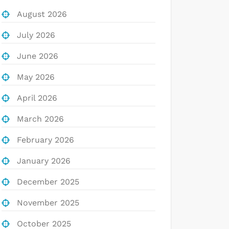
August 2026
July 2026
June 2026
May 2026
April 2026
March 2026
February 2026
January 2026
December 2025
November 2025
October 2025