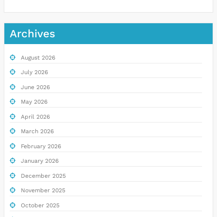
Archives
August 2026
July 2026
June 2026
May 2026
April 2026
March 2026
February 2026
January 2026
December 2025
November 2025
October 2025