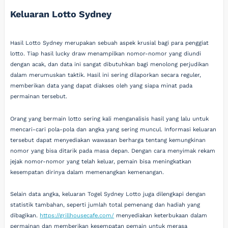
Keluaran Lotto Sydney
Hasil Lotto Sydney merupakan sebuah aspek krusial bagi para penggiat
lotto. Tiap hasil lucky draw menampilkan nomor-nomor yang diundi
dengan acak, dan data ini sangat dibutuhkan bagi menolong perjudikan
dalam merumuskan taktik. Hasil ini sering dilaporkan secara reguler,
memberikan data yang dapat diakses oleh yang siapa minat pada
permainan tersebut.
Orang yang bermain lotto sering kali menganalisis hasil yang lalu untuk
mencari-cari pola-pola dan angka yang sering muncul. Informasi keluaran
tersebut dapat menyediakan wawasan berharga tentang kemungkinan
nomor yang bisa ditarik pada masa depan. Dengan cara menyimak rekam
jejak nomor-nomor yang telah keluar, pemain bisa meningkatkan
kesempatan dirinya dalam memenangkan kemenangan.
Selain data angka, keluaran Togel Sydney Lotto juga dilengkapi dengan
statistik tambahan, seperti jumlah total pemenang dan hadiah yang
dibagikan.
https://grillhousecafe.com/
menyediakan keterbukaan dalam
permainan dan memberikan kesempatan pemain untuk merasa