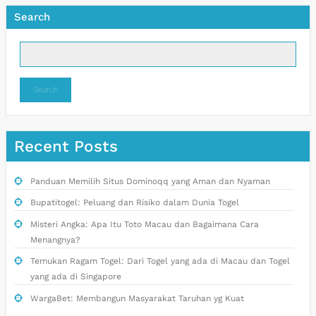
Search
Search
Recent Posts
Panduan Memilih Situs Dominoqq yang Aman dan Nyaman
Bupatitogel: Peluang dan Risiko dalam Dunia Togel
Misteri Angka: Apa Itu Toto Macau dan Bagaimana Cara
Menangnya?
Temukan Ragam Togel: Dari Togel yang ada di Macau dan Togel
yang ada di Singapore
WargaBet: Membangun Masyarakat Taruhan yg Kuat