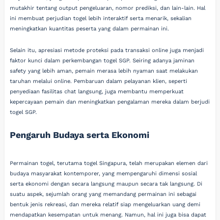
mutakhir tentang output pengeluaran, nomor prediksi, dan lain-lain. Hal
ini membuat perjudian togel lebih interaktif serta menarik, sekalian
meningkatkan kuantitas peserta yang dalam permainan ini.
Selain itu, apresiasi metode proteksi pada transaksi online juga menjadi
faktor kunci dalam perkembangan togel SGP. Seiring adanya jaminan
safety yang lebih aman, pemain merasa lebih nyaman saat melakukan
taruhan melalui online. Pembaruan dalam pelayanan klien, seperti
penyediaan fasilitas chat langsung, juga membantu memperkuat
kepercayaan pemain dan meningkatkan pengalaman mereka dalam berjudi
togel SGP.
Pengaruh Budaya serta Ekonomi
Permainan togel, terutama togel Singapura, telah merupakan elemen dari
budaya masyarakat kontemporer, yang mempengaruhi dimensi sosial
serta ekonomi dengan secara langsung maupun secara tak langsung. Di
suatu aspek, sejumlah orang yang memandang permainan ini sebagai
bentuk jenis rekreasi, dan mereka relatif siap mengeluarkan uang demi
mendapatkan kesempatan untuk menang. Namun, hal ini juga bisa dapat