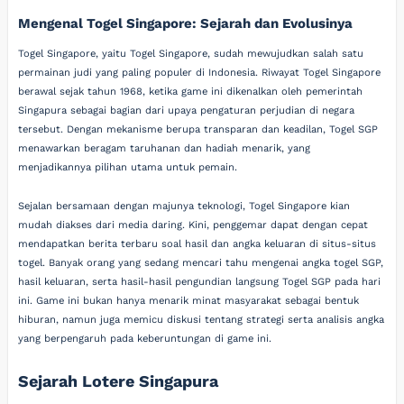
Mengenal Togel Singapore: Sejarah dan Evolusinya
Togel Singapore, yaitu Togel Singapore, sudah mewujudkan salah satu
permainan judi yang paling populer di Indonesia. Riwayat Togel Singapore
berawal sejak tahun 1968, ketika game ini dikenalkan oleh pemerintah
Singapura sebagai bagian dari upaya pengaturan perjudian di negara
tersebut. Dengan mekanisme berupa transparan dan keadilan, Togel SGP
menawarkan beragam taruhanan dan hadiah menarik, yang
menjadikannya pilihan utama untuk pemain.
Sejalan bersamaan dengan majunya teknologi, Togel Singapore kian
mudah diakses dari media daring. Kini, penggemar dapat dengan cepat
mendapatkan berita terbaru soal hasil dan angka keluaran di situs-situs
togel. Banyak orang yang sedang mencari tahu mengenai angka togel SGP,
hasil keluaran, serta hasil-hasil pengundian langsung Togel SGP pada hari
ini. Game ini bukan hanya menarik minat masyarakat sebagai bentuk
hiburan, namun juga memicu diskusi tentang strategi serta analisis angka
yang berpengaruh pada keberuntungan di game ini.
Sejarah Lotere Singapura