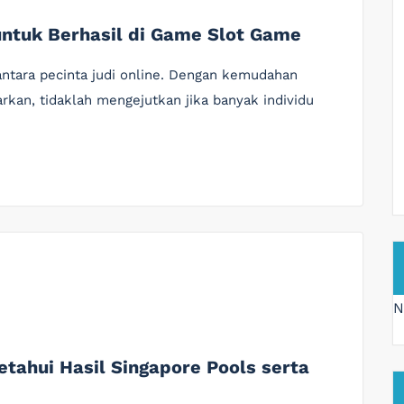
ntuk Berhasil di Game Slot Game
 antara pecinta judi online. Dengan kemudahan
rkan, tidaklah mengejutkan jika banyak individu
N
etahui Hasil Singapore Pools serta