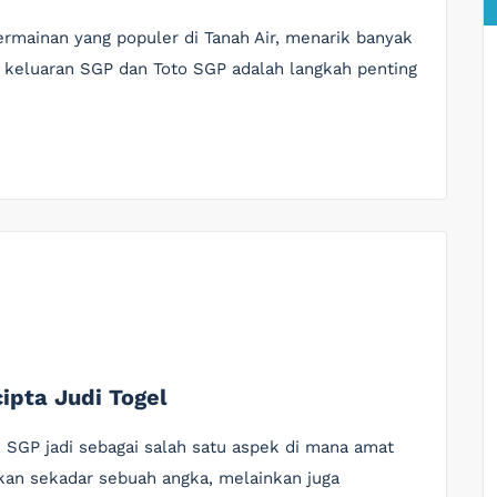
ermainan yang populer di Tanah Air, menarik banyak
 keluaran SGP dan Toto SGP adalah langkah penting
ipta Judi Togel
 SGP jadi sebagai salah satu aspek di mana amat
kan sekadar sebuah angka, melainkan juga