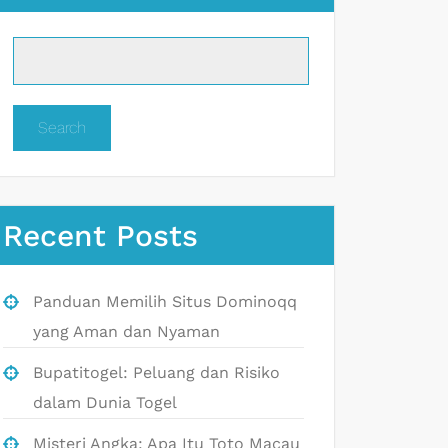
Search
Recent Posts
Panduan Memilih Situs Dominoqq
yang Aman dan Nyaman
Bupatitogel: Peluang dan Risiko
dalam Dunia Togel
Misteri Angka: Apa Itu Toto Macau