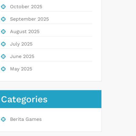
October 2025
September 2025
August 2025
July 2025
June 2025
May 2025
Categories
Berita Games