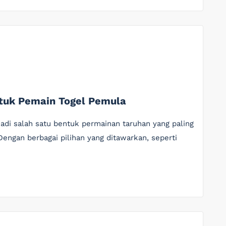
tuk Pemain Togel Pemula
adi salah satu bentuk permainan taruhan yang paling
Dengan berbagai pilihan yang ditawarkan, seperti