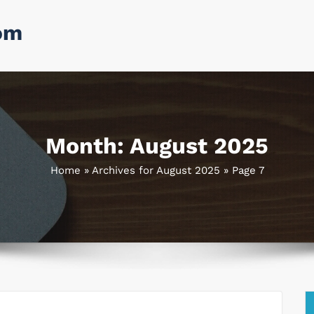
om
Month:
August 2025
Home
»
Archives for August 2025
»
Page 7