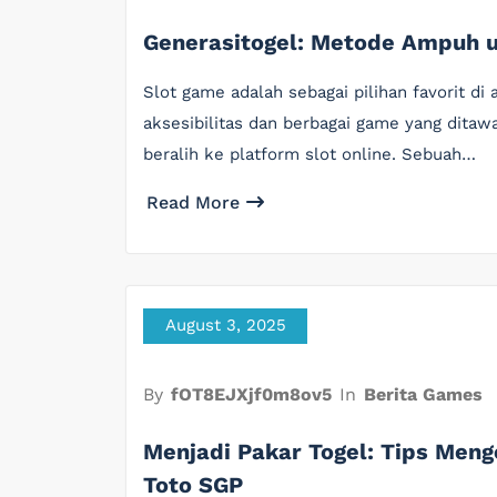
Generasitogel: Metode Ampuh u
Slot game adalah sebagai pilihan favorit di
aksesibilitas dan berbagai game yang ditawa
beralih ke platform slot online. Sebuah…
Read More
August 3, 2025
By
fOT8EJXjf0m8ov5
In
Berita Games
Menjadi Pakar Togel: Tips Meng
Toto SGP