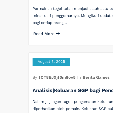
Permainan togel telah menjadi salah satu p
minat dari penggemarnya. Mengikuti update
bagi setiap orang…
Read More
August 3, 2025
By
fOT8EJXjf0m8ov5
In
Berita Games
Analisis|Keluaran SGP bagi Penc
Dalam jagangan togel, pengamatan keluaran
diperhatikan oleh pemain. Keluaran SGP bu