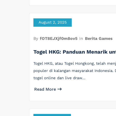
August 2, 2025
By
fOT8EJXjf0m8ov5
In
Berita Games
Togel HKG: Panduan Menarik un
Togel HKG, atau Togel Hongkong, telah menj
populer di kalangan masyarakat Indonesia. 
togel online dan live draw…
Read More