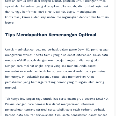
Setelah semua data diisi dengan akurat, pastikan untuk mengonfirmasi
syarat dan ketentuan yang ditetapkan. Jika sudah, klik tombol registrasi
dan tunggu konfirmasi dari pihak Dewi 4D. Begitu mendapatkan
konfirmasi, kamu sudah siap untuk melangsungkan deposit dan bermain
lotere!
Tips Mendapatkan Kemenangan Optimal
Untuk meningkatkan peluang berhasil dalam game Dewi 4D, penting agar
mengetahui struktur serta taktik yang bisa dapat diterapkan. Salah satu
metode efektif adalah dengan mempelajari angka undian yang lalu.
Dengan cara melihat angka-angka yang kali muncul, Anda dapat
menentukan kombinasi lebih berpotensi dalam diambil pada permainan
berikutnya. Ini bukanlah garansi, tetapi bisa memberikan Anda
pemahaman yang berharga tentang nomor yang mungkin lebih sering
muncul.
Tak hanya itu, jangan ragu untuk ikut serta dalam grup peserta Dewi 4D.
Diskusi dengan para pemain lain dapat menyediakan informasi
pengetahuan tentang strategi serta taktik yang telah terbukti berhasil.
Berbagi data seputar angka-angka, tips, serta pengalaman dapat sangat