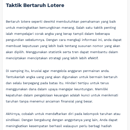
Taktik Bertaruh Lotere
Bertaruh lotere seperti dewi4d membutuhkan pemahaman yang baik
untuk meningkatkan kemungkinan menang. Salah satu taktik penting
ialah mempelajari corak angka yang kerap tampil dalam beberapa
pengundian sebelumnya. Dengan cara mengkaji informasi ini, anda dapat
membuat keputusan yang lebih baik tentang susunan nomor yang akan
akan dipilih. Menggunakan statistik serta tren dapat membantu dalam
menciptakan menciptakan strategi yang lebih lebih efektif.
Di samping itu, krusial agar mengelola anggaran permainan anda.
Tentukanlah angka uang yang akan digunakan untuk bermain bertaruh
dan selalu berpegang pada batas itu. Hindari tertipu untuk terus
menggunakan dana dalam upaya mengejar keuntungan. Memiliki
kepatuhan dalam pengelolaan keuangan adalah kunci untuk menikmati
taruhan tanpa menemui ancaman finansial yang besar.
Akhirnya, cobalah untuk mendaftarkan diri pada kelompok taruhan atau
sindikasi. Dengan bergabung dengan anggotanya yang lain, Anda dapat
meningkatkan kesempatan berhasil walaupun perlu berbagi hadiah