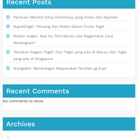
Recent Posts
Panduan Memilih Situs Dominoqq yang Aman dan Nyaman
Bupatitogel: Peluang dan Risiko dalam Dunia Togel
Misteri Angka: Apa Itu Toto Macau dan Bagaimana Cara
Menangnya?
Temukan Ragam Togel: Dari Togel yang ada di Macau dan Togel
yang ada di Singapore
WargaBet: Membangun Masyarakat Taruhan yg Kuat
Recent Comments
No comments to show.
Archives