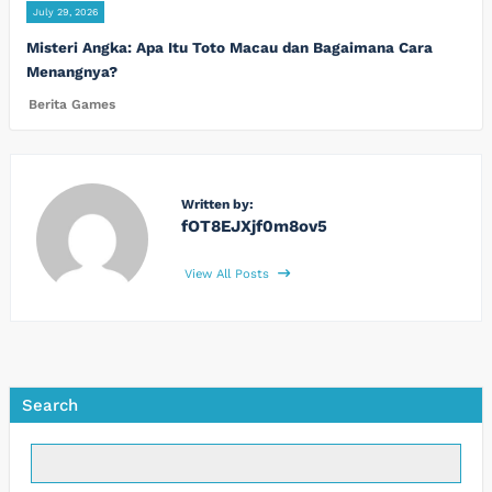
July 29, 2026
Misteri Angka: Apa Itu Toto Macau dan Bagaimana Cara
Menangnya?
Berita Games
Written by:
fOT8EJXjf0m8ov5
View All Posts
Search