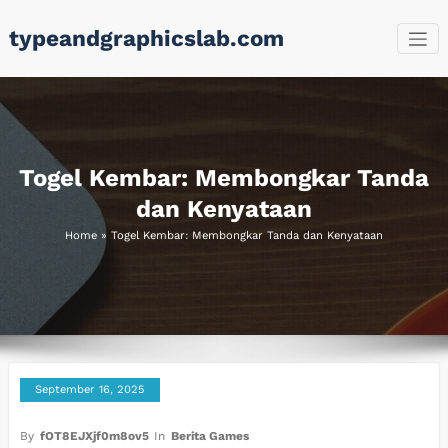
Skip
typeandgraphicslab.com
to
content
Togel Kembar: Membongkar Tanda
dan Kenyataan
Home
»
Togel Kembar: Membongkar Tanda dan Kenyataan
September 16, 2025
By
fOT8EJXjf0m8ov5
In
Berita Games