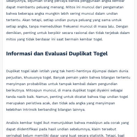
Selanjutnya, sejumlah orang percaya bahwa penggunaan angka kembar
dapat membantu peluang menang. Mitos ini muncul dari pengamatan
bahwa beberapa angka mungkin lebih sering muncul dalam undian
tertentu. Akan tetapi, setiap undian punya peluang yang sama untuk
setiap angka, tanpa memedulikan frekuensi muncul di masa lalu. Dengan
demikian, penting untuk berpikir secara rasional dan tidak terjebak dalam
mitos yang tidak berdasar ini saat bermain kembar togel.
Informasi dan Evaluasi Duplikat Togel
Duplikat togel ialah istilah yang tak henti-hentinya dijumpai dalam dunia
perjudian, khususnya togel. Banyak pemain yakin bahwa bilangan tertentu
menyimpan probabilitas untuk tampak kembali dalam pengundian
berikutnya. Mitospun muncul, di mana duplikat togel diyakini sebagai
tanda nasib baik. Namun, penting untuk dicatat bahwa tiap undian togel
merupakan peristiwa acak, dan tidak ada angka yang menyimpan
kelebihan intrinsik berbanding bilangan lainnya.
Analisis kembar togel ikut menunjukkan bahwa meskipun ada corak yang
dapat diidentifikasi pada hasil undian sebelumnya, klaim tersebut
seringkali belum memiliki dasar yang kuat secara statistik. Tetapi, bagi