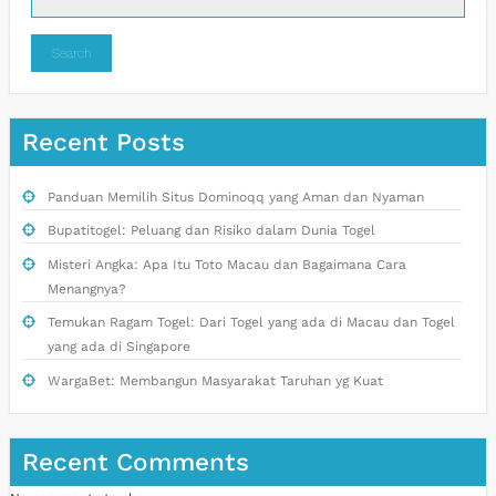
Search
Recent Posts
Panduan Memilih Situs Dominoqq yang Aman dan Nyaman
Bupatitogel: Peluang dan Risiko dalam Dunia Togel
Misteri Angka: Apa Itu Toto Macau dan Bagaimana Cara
Menangnya?
Temukan Ragam Togel: Dari Togel yang ada di Macau dan Togel
yang ada di Singapore
WargaBet: Membangun Masyarakat Taruhan yg Kuat
Recent Comments