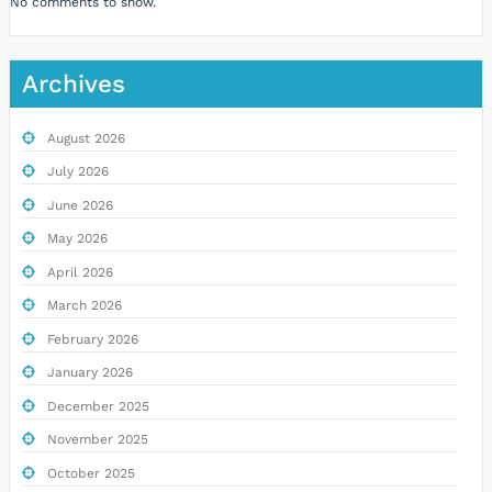
No comments to show.
Archives
August 2026
July 2026
June 2026
May 2026
April 2026
March 2026
February 2026
January 2026
December 2025
November 2025
October 2025