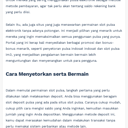
untuk mereka yang sering menggunakan pulsa elektronik sebagai metode
metode pembayaran, agar tak perlu akan tentang saldo rekening bank
yang perlu diisi.
Selain itu, ada juga situs yang juga menawarkan permainan slot pulsa
elektronik tanpa adanya potongan. Ini menjadi pilihan yang menarik untuk
mereka yang ingin memaksimalkan semua penggunaan pulsa yang punya.
Portal yang ini kerap kali menyediakan berbagai promosi dan bonus-
bonus menarik, seperti penyetoran pulsa indosat indosat dan slot pulsa
im3, yang menjadikan pengalaman bermain bermain lebih
menguntungkan dan menyenangkan untuk para pengguna.
Cara Menyetorkan serta Bermain
Dalam memulai permainan slot pulsa, langkah pertama yang perlu
dilakukan ialah melaksankan deposit. Anda bisa menggunakan beragam
slot deposit pulsa yang ada pada situs slot pulsa. Caranya cukup mudah,
cukup pilih cara mengisi saldo yang Anda inginkan, kemudian masukkan
jumlah yang ingin Anda depositkan. Menggunakan metode deposit ini,
kamu dapat merasakan kemudahan dalam melakukan transaksi tanpa
perlu memakai sistem perbankan atau metode lain.