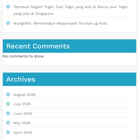
Temukan Ragam Togel: Dari Togel yang ada di Macau dan Togel
yang ada di Singapore
WargaBet: Membangun Masyarakat Taruhan yg Kuat
Recent Comments
No comments to show.
Archives
August 2026
July 2026
June 2026
May 2026
April 2026