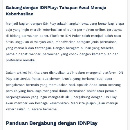
Gabung dengan IDNPlay: Tahapan Awal Menuju
Keberhasilan
Menjadi bagian dengan IDN Play adalah langkah awal yang benar bagi siapa
saja yang ingin meraih keberhasilan di dunia permainan online, terutama
di bidang permainan poker. Platform IDN Poker telah menjadi salah satu
situs unggulan di wilayah Asia, menawarkan beragam jenis permainan
yang menarik dan tantangan. Dengan beragam pilihan yang tersedia,
pemain dapat mencari permainan yang cocok dengan kemampuan dan
preferensi mereka.
Dalam artikel ini, kita akan diskusikan lebih dalam mengenai platform IDN
Play dan Jenius Poker, dua elemen krusial yang berkontribusi pada
pengalaman bermain yang memuaskan hati. Apakah Anda kamu seorang
pemula yang baru saja mengenal dunia permainan poker atau pemain
berpengalaman yang ingin mengasah skill, bergabung dengan IDN Play
akan memberikan berbagai kesempatan. Mari kita jelajahi jalan menuju
keberhasilan ini secara bersama.
Panduan Bergabung dengan IDNPlay