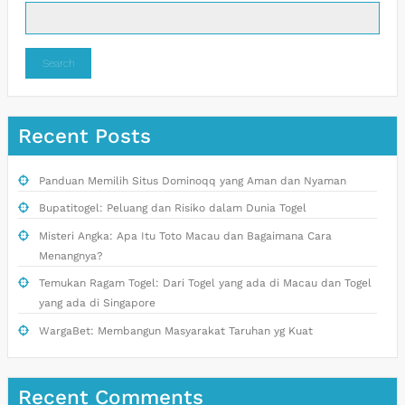
Search
Recent Posts
Panduan Memilih Situs Dominoqq yang Aman dan Nyaman
Bupatitogel: Peluang dan Risiko dalam Dunia Togel
Misteri Angka: Apa Itu Toto Macau dan Bagaimana Cara
Menangnya?
Temukan Ragam Togel: Dari Togel yang ada di Macau dan Togel
yang ada di Singapore
WargaBet: Membangun Masyarakat Taruhan yg Kuat
Recent Comments