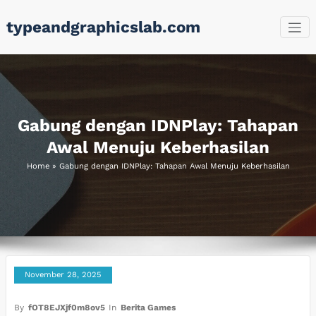
Skip
typeandgraphicslab.com
to
content
Gabung dengan IDNPlay: Tahapan
Awal Menuju Keberhasilan
Home
»
Gabung dengan IDNPlay: Tahapan Awal Menuju Keberhasilan
November 28, 2025
By
fOT8EJXjf0m8ov5
In
Berita Games