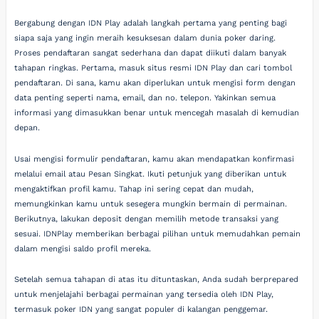
Bergabung dengan IDN Play adalah langkah pertama yang penting bagi
siapa saja yang ingin meraih kesuksesan dalam dunia poker daring.
Proses pendaftaran sangat sederhana dan dapat diikuti dalam banyak
tahapan ringkas. Pertama, masuk situs resmi IDN Play dan cari tombol
pendaftaran. Di sana, kamu akan diperlukan untuk mengisi form dengan
data penting seperti nama, email, dan no. telepon. Yakinkan semua
informasi yang dimasukkan benar untuk mencegah masalah di kemudian
depan.
Usai mengisi formulir pendaftaran, kamu akan mendapatkan konfirmasi
melalui email atau Pesan Singkat. Ikuti petunjuk yang diberikan untuk
mengaktifkan profil kamu. Tahap ini sering cepat dan mudah,
memungkinkan kamu untuk sesegera mungkin bermain di permainan.
Berikutnya, lakukan deposit dengan memilih metode transaksi yang
sesuai. IDNPlay memberikan berbagai pilihan untuk memudahkan pemain
dalam mengisi saldo profil mereka.
Setelah semua tahapan di atas itu dituntaskan, Anda sudah berprepared
untuk menjelajahi berbagai permainan yang tersedia oleh IDN Play,
termasuk poker IDN yang sangat populer di kalangan penggemar.