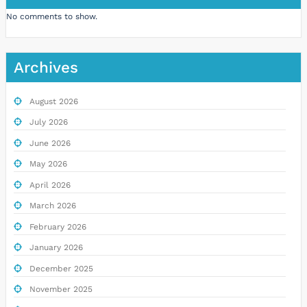
No comments to show.
Archives
August 2026
July 2026
June 2026
May 2026
April 2026
March 2026
February 2026
January 2026
December 2025
November 2025