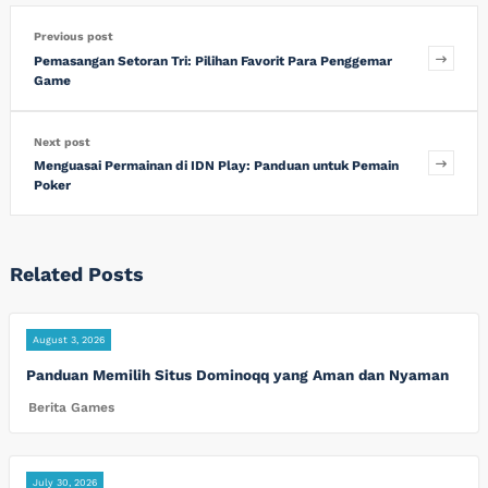
Previous post
Pemasangan Setoran Tri: Pilihan Favorit Para Penggemar
Game
Next post
Menguasai Permainan di IDN Play: Panduan untuk Pemain
Poker
Related Posts
August 3, 2026
Panduan Memilih Situs Dominoqq yang Aman dan Nyaman
Berita Games
July 30, 2026