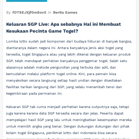
By
fOT8EJXjf0m8ov5
In
Berita Games
Keluaran SGP Live: Apa sebabnya Hal ini Membuat
Kesukaan Pecinta Game Togel?
Lomba lotto sudah jadi komponen dari budaya hiburan di banyak bangsa,
diantaranya dalam negara ini. Antara banyaknya jenis aksi togel yang
tersedia, togel Singapura atau yang lebih dikenal dengan keluaran produk
SGP, telah mendapat perhatian banyaknya penggemar togel. Salah satu
alasannya adalah metode pengundian yang terbuka dan adil, dan
kemudahan melalui platform togel online. Kini, para pemain bisa
menyaksikan secara langsung setiap hasil undian dengan disediakan
fasilitas tarikan langsung dari SGP, yang selalu menambah tensi dan
kegembiraan pada permainan ini.
Keluaran SGP tak cuma menjadi perhatian karena outputnya saja, tetapi
juga karena karena data SGP tersedia secara dan jelas. Peserta dapat
mempelajari hasil SGP yang lalu untuk meningkatkan kesempatan mereka
untuk memilih angka yang benar. Dengan dukungan dukungan dari pihak
kolam togel Singapura, penikmat lotto dari Indonesia bisa secara