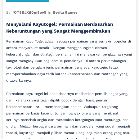
By
fOT8EJXjf0m8ov5
In
Berita Games
Menyelami Kayutogel: Permainan Berdasarkan
Keberuntungan yang Sangat Menggembirakan
Permainan Kayu Togel adalah sebuah permainan yang semakin populer di
antara masyarakat sendiri. Dengan menggabungkan elemen
keberuntungan dan strategi, permainan ini menawarkan pengalaman yang
sangat mengasyikkan bagi semua pemainnya. Di antara perkembangan
teknologi dan beragam jenis permainan yang ada, kayutogel tetap
mempertahankan daya tarik karena kesederhanaan dan tantangan yang
ditawarkannya.
Permainan kayu togel ini pada dasarnya melibatkan pemilih angka yang,
dan jika angka yang telah dipilih cocok dengan hasil, pemain
berkesempatan untuk memenangkan hadiah. Walaupun tergolong
permainan berbasis keberuntungan, banyak orang yang menikmati
serunya menebak angka dan merasakan ketegangan saat menunggu hasil
undian. Melalui berbagai cara bermain dan atmosfer yang sudah menjadi
tradisi, kayutogel menjadi pilihan menarik bagi sejumlah orang yang mau