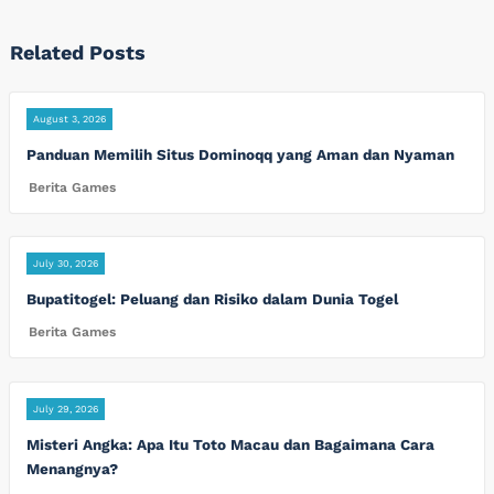
Related Posts
August 3, 2026
Panduan Memilih Situs Dominoqq yang Aman dan Nyaman
Berita Games
July 30, 2026
Bupatitogel: Peluang dan Risiko dalam Dunia Togel
Berita Games
July 29, 2026
Misteri Angka: Apa Itu Toto Macau dan Bagaimana Cara
Menangnya?