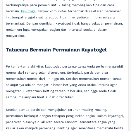
berkumpulnya para pemain untuk saling membagikan tips dan cara
bermain.
kayutogel
Banyak komunitas terbentuk di sekitaran permainan
ini, tempat anggota saling support dan menyediakan informasi yang
bermanfaat. Dengan demikian, kayutogel tidak hanya sekadar permainan,
melainkan juga merupakan bagian dari interaksi sosial di dalam
masyarakat.
Tatacara Bermain Permainan Kayutogel
Pertama-tama aktivitas kayutogel, pertama-tama Anda perlu mengambil
nomor dari rentang telah ditentukan. Seringkali, partisipan bisa
menentukan nomor dari 1 hingga 99. Setelah menentukan nomor, tahap
selanjutnya adalah mengatur besar bet yang Anda stake. Periksa agar
mengetahui ketentuan betting tersebut berlaku, sehingga Anda tidak
sampai melampaui limit sudah ditentukan.
Setelah semua partisipan mengajukan taruhan masing-masing,
permainan berlanjut dengan tahapan pengundian angka. Dalam kayutogel,
penarikan biasanya dilakukan secara random, sementara angka yang
keluar akan menjadi pemenang. Penting agar senantiasa mematuhi berita