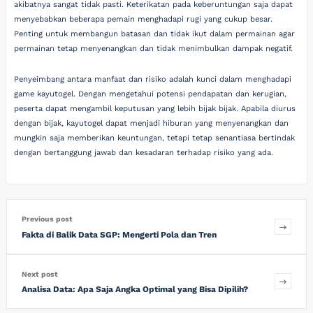
akibatnya sangat tidak pasti. Keterikatan pada keberuntungan saja dapat
menyebabkan beberapa pemain menghadapi rugi yang cukup besar.
Penting untuk membangun batasan dan tidak ikut dalam permainan agar
permainan tetap menyenangkan dan tidak menimbulkan dampak negatif.
Penyeimbang antara manfaat dan risiko adalah kunci dalam menghadapi
game kayutogel. Dengan mengetahui potensi pendapatan dan kerugian,
peserta dapat mengambil keputusan yang lebih bijak bijak. Apabila diurus
dengan bijak, kayutogel dapat menjadi hiburan yang menyenangkan dan
mungkin saja memberikan keuntungan, tetapi tetap senantiasa bertindak
dengan bertanggung jawab dan kesadaran terhadap risiko yang ada.
Previous post
Fakta di Balik Data SGP: Mengerti Pola dan Tren
Next post
Analisa Data: Apa Saja Angka Optimal yang Bisa Dipilih?