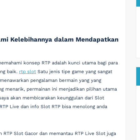
hami Kelebihannya dalam Mendapatkan
 memahami konsep RTP adalah kunci utama bagi para
ang baik.
rtp slot
Satu jenis tipe game yang sangat
n menawarkan pengalaman bermain yang yang
 menarik, permainan ini menjadikan pilihan utama
a saya akan membicarakan keunggulan dari Slot
RTP Live dan info Slot RTP bisa menolong anda
h RTP Slot Gacor dan memantau RTP Live Slot juga