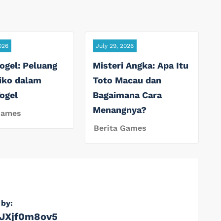
026
July 29, 2026
ogel: Peluang
Misteri Angka: Apa Itu
iko dalam
Toto Macau dan
ogel
Bagaimana Cara
Menangnya?
Games
Berita Games
 by:
JXjf0m8ov5