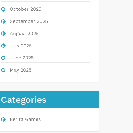
October 2025
September 2025
August 2025
July 2025
June 2025
May 2025
Categories
Berita Games