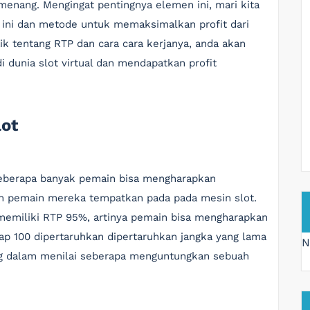
nang. Mengingat pentingnya elemen ini, mari kita
ri ini dan metode untuk memaksimalkan profit dari
k tentang RTP dan cara cara kerjanya, anda akan
 dunia slot virtual dan mendapatkan profit
lot
eberapa banyak pemain bisa mengharapkan
an pemain mereka tempatkan pada pada mesin slot.
memiliki RTP 95%, artinya pemain bisa mengharapkan
ap 100 dipertaruhkan dipertaruhkan jangka yang lama
N
ng dalam menilai seberapa menguntungkan sebuah