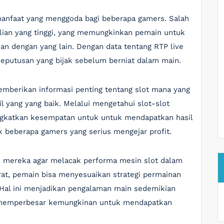
anfaat yang menggoda bagi beberapa gamers. Salah
lian yang tinggi, yang memungkinkan pemain untuk
an dengan yang lain. Dengan data tentang RTP live
eputusan yang bijak sebelum berniat dalam main.
memberikan informasi penting tentang slot mana yang
 yang yang baik. Melalui mengetahui slot-slot
ngkatkan kesempatan untuk untuk mendapatkan hasil
uk beberapa gamers yang serius mengejar profit.
an mereka agar melacak performa mesin slot dalam
at, pemain bisa menyesuaikan strategi permainan
 Hal ini menjadikan pengalaman main sedemikian
ta memperbesar kemungkinan untuk mendapatkan