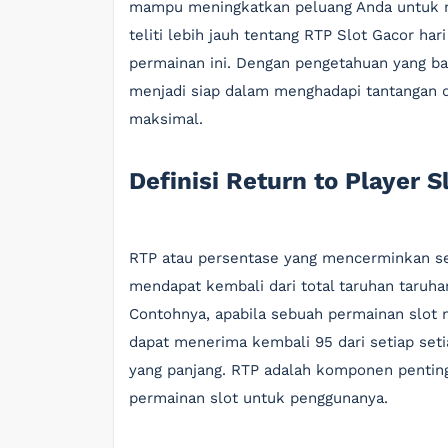
mampu meningkatkan peluang Anda untuk me
teliti lebih jauh tentang RTP Slot Gacor ha
permainan ini. Dengan pengetahuan yang bai
menjadi siap dalam menghadapi tantangan di
maksimal.
Definisi Return to Player S
RTP atau persentase yang mencerminkan s
mendapat kembali dari total taruhan taruh
Contohnya, apabila sebuah permainan slot 
dapat menerima kembali 95 dari setiap seti
yang panjang. RTP adalah komponen penti
permainan slot untuk penggunanya.