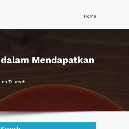
Home
a dalam Mendapatkan
tkan Triumph
Search