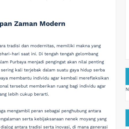
dupan Zaman Modern
ara tradisi dan modernitas, memiliki makna yang
ari-hari saat ini. Di tengah tengah gelombang
dalam Purbaya menjadi pengingat akan nilai penting
sering kali terjebak dalam suatu gaya hidup serba
baya membantu individu agar kembali merefleksikan
isional tersebut memberikan ruang bagi individu agar
N
ng lebih cukup berarti.
juga mengambil peran sebagai penghubung antara
 pengalaman serta kebijaksanaan nenek moyang yang
dialog antara tradisi serta inovasi, di mana generasi