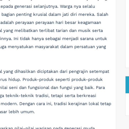
kepada generasi selanjutnya. Warga nya selalu
bagian penting krusial dalam jati diri mereka. Salah
at adalah perayaan perayaan hari besar keagamaan
al yang melibatkan terlibat tarian dan musik serta
innya. Ini tidak hanya sebagai menjadi sarana untuk
 juga menyatukan masyarakat dalam persatuan yang
al yang dihasilkan diciptakan dari pengrajin setempat
 terus hidup. Produk-produk seperti produk-produk
lai seni dan fungsional dan fungsi yang baik. Para
a teknik-teknik tradisi, tetapi serta berkreasi
odern. Dengan cara ini, tradisi kerajinan lokal tetap
asar lebih umum.
askan nilai-nilai warisan pada generasi muda.