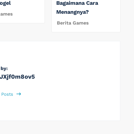
ogel
Bagaimana Cara
Menangnya?
Games
Berita Games
 by:
JXjf0m8ov5
l Posts