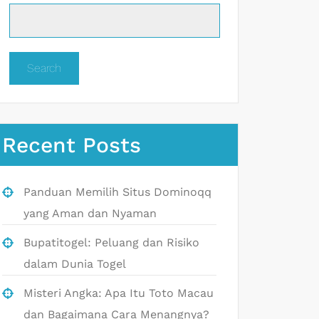
Search
Recent Posts
Panduan Memilih Situs Dominoqq
yang Aman dan Nyaman
Bupatitogel: Peluang dan Risiko
dalam Dunia Togel
Misteri Angka: Apa Itu Toto Macau
dan Bagaimana Cara Menangnya?