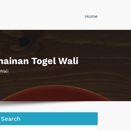
Home
ainan Togel Wali
Wali
Search