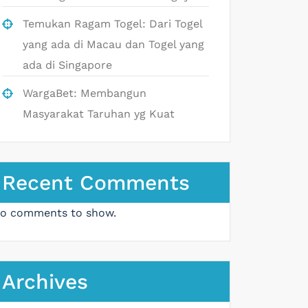
Temukan Ragam Togel: Dari Togel
yang ada di Macau dan Togel yang
ada di Singapore
WargaBet: Membangun
Masyarakat Taruhan yg Kuat
Recent Comments
o comments to show.
Archives