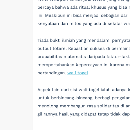
percaya bahwa ada ritual khusus yang bis
ini. Meskipun ini bisa menjadi sebagian da
kenyataan dan mitos yang ada di sekitar wal
Tiada bukti ilmiah yang mendalami pernyata
output lotere. Kepastian sukses di permain
probabilitas matematis daripada faktor-fakt
mempertahankan kepercayaan ini karena m
pertandingan.
wali togel
Aspek lain dari sisi wali togel ialah adany
untuk berbincang-bincang, berbagi pengalam
menolong membangun rasa solidaritas di an
gilirannya hasil yang didapat tetap tidak dap