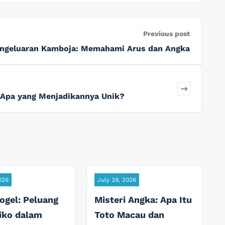
Previous post
ngeluaran Kamboja: Memahami Arus dan Angka
 Apa yang Menjadikannya Unik?
026
July 29, 2026
ogel: Peluang
Misteri Angka: Apa Itu
iko dalam
Toto Macau dan