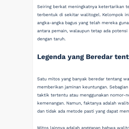
Seiring berkat meningkatnya ketertarikan t
terbentuk di sekitar walitogel. Kelompok in
angka-angka bagus yang telah mereka gunaka
antara pemain, walaupun tetap ada potensi 
dengan taruh.
Legenda yang Beredar tent
Satu mitos yang banyak beredar tentang wa
memberikan jaminan keuntungan. Sebagian
taktik tertentu atau menggunakan nomor-
kemenangan. Namun, faktanya adalah walito
dan tidak ada metode pasti yang dapat me
Mitos lainnya adalah anggapan bahwa walitog