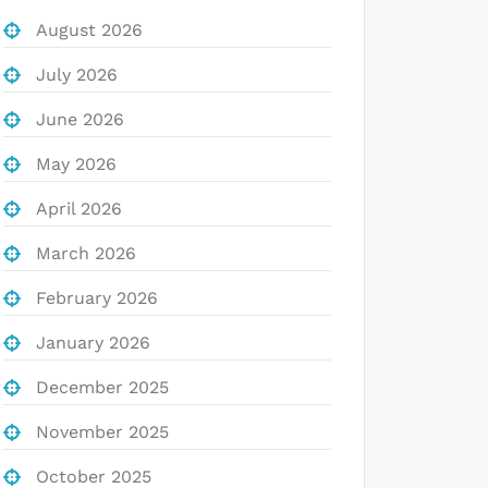
August 2026
July 2026
June 2026
May 2026
April 2026
March 2026
February 2026
January 2026
December 2025
November 2025
October 2025