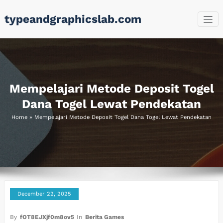
Skip
typeandgraphicslab.com
to
content
Mempelajari Metode Deposit Togel
Dana Togel Lewat Pendekatan
Home
»
Mempelajari Metode Deposit Togel Dana Togel Lewat Pendekatan
December 22, 2025
By
fOT8EJXjf0m8ov5
In
Berita Games