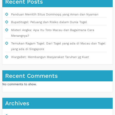
Recent Posts
Panduan Memilih Situs Dominoqq yang Aman dan Nyaman
Bupatitogel: Peluang dan Risiko dalam Dunia Togel
Misteri Angka: Apa Itu Toto Macau dan Bagaimana Cara
Menangnya?
Temukan Ragam Togel: Dari Togel yang ada di Macau dan Togel
yang ada di Singapore
WargaBet: Membangun Masyarakat Taruhan yg Kuat
Recent Comments
No comments to show.
Archives