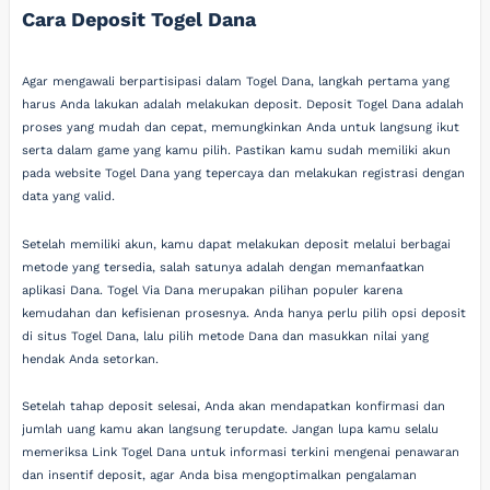
Cara Deposit Togel Dana
Agar mengawali berpartisipasi dalam Togel Dana, langkah pertama yang
harus Anda lakukan adalah melakukan deposit. Deposit Togel Dana adalah
proses yang mudah dan cepat, memungkinkan Anda untuk langsung ikut
serta dalam game yang kamu pilih. Pastikan kamu sudah memiliki akun
pada website Togel Dana yang tepercaya dan melakukan registrasi dengan
data yang valid.
Setelah memiliki akun, kamu dapat melakukan deposit melalui berbagai
metode yang tersedia, salah satunya adalah dengan memanfaatkan
aplikasi Dana. Togel Via Dana merupakan pilihan populer karena
kemudahan dan kefisienan prosesnya. Anda hanya perlu pilih opsi deposit
di situs Togel Dana, lalu pilih metode Dana dan masukkan nilai yang
hendak Anda setorkan.
Setelah tahap deposit selesai, Anda akan mendapatkan konfirmasi dan
jumlah uang kamu akan langsung terupdate. Jangan lupa kamu selalu
memeriksa Link Togel Dana untuk informasi terkini mengenai penawaran
dan insentif deposit, agar Anda bisa mengoptimalkan pengalaman