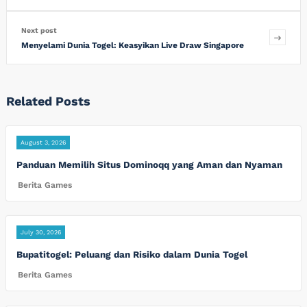
Next post
Menyelami Dunia Togel: Keasyikan Live Draw Singapore
Related Posts
August 3, 2026
Panduan Memilih Situs Dominoqq yang Aman dan Nyaman
Berita Games
July 30, 2026
Bupatitogel: Peluang dan Risiko dalam Dunia Togel
Berita Games