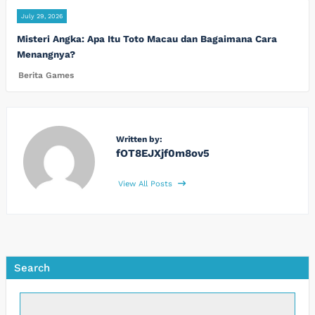
July 29, 2026
Misteri Angka: Apa Itu Toto Macau dan Bagaimana Cara
Menangnya?
Berita Games
Written by:
fOT8EJXjf0m8ov5
View All Posts
Search