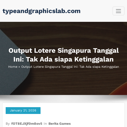
Skip
typeandgraphicslab.com
to
content
Output Lotere Singapura Tanggal
Ini: Tak Ada siapa Ketinggalan
Home
»
Output Lotere Singapura Tanggal Ini: Tak Ada siapa Ketinggalan
January 21, 2026
By
fOT8EJXjf0m8ov5
In
Berita Games