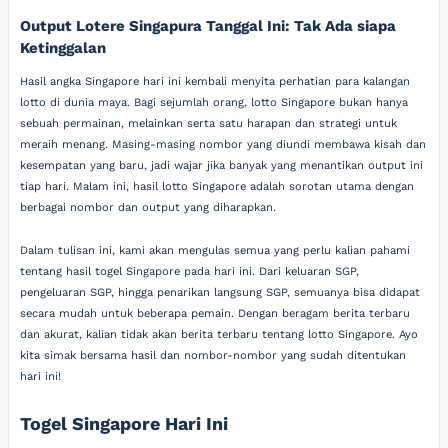
Output Lotere Singapura Tanggal Ini: Tak Ada siapa
Ketinggalan
Hasil angka Singapore hari ini kembali menyita perhatian para kalangan
lotto di dunia maya. Bagi sejumlah orang, lotto Singapore bukan hanya
sebuah permainan, melainkan serta satu harapan dan strategi untuk
meraih menang. Masing-masing nombor yang diundi membawa kisah dan
kesempatan yang baru, jadi wajar jika banyak yang menantikan output ini
tiap hari. Malam ini, hasil lotto Singapore adalah sorotan utama dengan
berbagai nombor dan output yang diharapkan.
Dalam tulisan ini, kami akan mengulas semua yang perlu kalian pahami
tentang hasil togel Singapore pada hari ini. Dari keluaran SGP,
pengeluaran SGP, hingga penarikan langsung SGP, semuanya bisa didapat
secara mudah untuk beberapa pemain. Dengan beragam berita terbaru
dan akurat, kalian tidak akan berita terbaru tentang lotto Singapore. Ayo
kita simak bersama hasil dan nombor-nombor yang sudah ditentukan
hari ini!
Togel Singapore Hari Ini