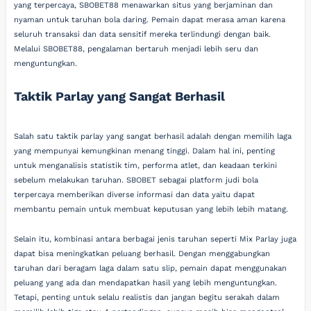
yang terpercaya, SBOBET88 menawarkan situs yang berjaminan dan
nyaman untuk taruhan bola daring. Pemain dapat merasa aman karena
seluruh transaksi dan data sensitif mereka terlindungi dengan baik.
Melalui SBOBET88, pengalaman bertaruh menjadi lebih seru dan
menguntungkan.
Taktik Parlay yang Sangat Berhasil
Salah satu taktik parlay yang sangat berhasil adalah dengan memilih laga
yang mempunyai kemungkinan menang tinggi. Dalam hal ini, penting
untuk menganalisis statistik tim, performa atlet, dan keadaan terkini
sebelum melakukan taruhan. SBOBET sebagai platform judi bola
terpercaya memberikan diverse informasi dan data yaitu dapat
membantu pemain untuk membuat keputusan yang lebih lebih matang.
Selain itu, kombinasi antara berbagai jenis taruhan seperti Mix Parlay juga
dapat bisa meningkatkan peluang berhasil. Dengan menggabungkan
taruhan dari beragam laga dalam satu slip, pemain dapat menggunakan
peluang yang ada dan mendapatkan hasil yang lebih menguntungkan.
Tetapi, penting untuk selalu realistis dan jangan begitu serakah dalam