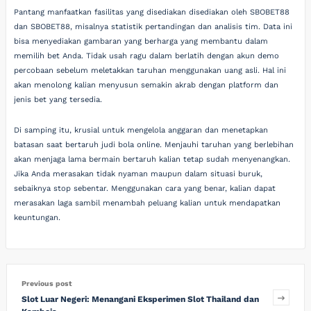
Pantang manfaatkan fasilitas yang disediakan disediakan oleh SBOBET88
dan SBOBET88, misalnya statistik pertandingan dan analisis tim. Data ini
bisa menyediakan gambaran yang berharga yang membantu dalam
memilih bet Anda. Tidak usah ragu dalam berlatih dengan akun demo
percobaan sebelum meletakkan taruhan menggunakan uang asli. Hal ini
akan menolong kalian menyusun semakin akrab dengan platform dan
jenis bet yang tersedia.
Di samping itu, krusial untuk mengelola anggaran dan menetapkan
batasan saat bertaruh judi bola online. Menjauhi taruhan yang berlebihan
akan menjaga lama bermain bertaruh kalian tetap sudah menyenangkan.
Jika Anda merasakan tidak nyaman maupun dalam situasi buruk,
sebaiknya stop sebentar. Menggunakan cara yang benar, kalian dapat
merasakan laga sambil menambah peluang kalian untuk mendapatkan
keuntungan.
Previous post
Slot Luar Negeri: Menangani Eksperimen Slot Thailand dan