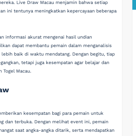
a mereka. Live Draw Macau menjamin bahwa setiap
 dan ini tentunya meningkatkan kepercayaan beberapa
n informasi akurat mengenai hasil undian
mpilkan dapat membantu pemain dalam menganalisis
ebih baik di waktu mendatang. Dengan begitu, tiap
angkan, tetapi juga kesempatan agar belajar dan
 Togel Macau.
raw
memberikan kesempatan bagi para pemain untuk
ng dan terbuka. Dengan melihat event ini, pemain
angat saat angka-angka ditarik, serta mendapatkan