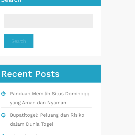
Search
Recent Posts
Panduan Memilih Situs Dominoqq
yang Aman dan Nyaman
Bupatitogel: Peluang dan Risiko
dalam Dunia Togel