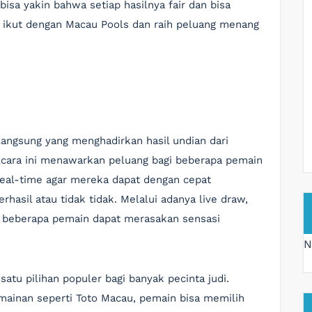
isa yakin bahwa setiap hasilnya fair dan bisa
 ikut dengan Macau Pools dan raih peluang menang
angsung yang menghadirkan hasil undian dari
 Acara ini menawarkan peluang bagi beberapa pemain
real-time agar mereka dapat dengan cepat
asil atau tidak tidak. Melalui adanya live draw,
n beberapa pemain dapat merasakan sensasi
N
atu pilihan populer bagi banyak pecinta judi.
rmainan seperti Toto Macau, pemain bisa memilih