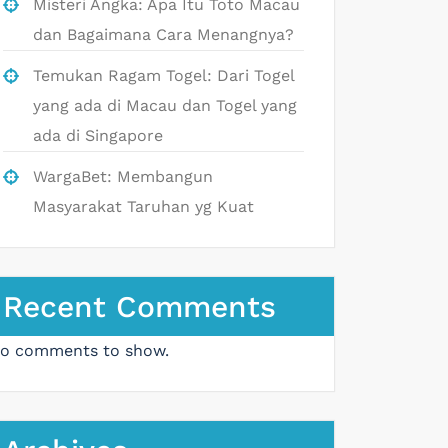
Misteri Angka: Apa Itu Toto Macau
dan Bagaimana Cara Menangnya?
Temukan Ragam Togel: Dari Togel
yang ada di Macau dan Togel yang
ada di Singapore
WargaBet: Membangun
Masyarakat Taruhan yg Kuat
Recent Comments
o comments to show.