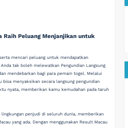
a Raih Peluang Menjanjikan untuk
serta mencari peluang untuk mendapatkan
r, Anda tak boleh melewatkan Pengundian Langsung
n mendebarkan bagi para pemain togel. Melalui
u bisa menyaksikan secara langsung pengundian
aktu nyata, memberikan kamu kemudahan pada taruh
 lingkungan penjudi di seluruh dunia, memberikan
 Macau yang ada. Dengan menggunakan Result Macau