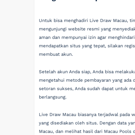
Untuk bisa menghadiri Live Draw Macau, ti
mengunjungi website resmi yang menyediakan
aman dan mempunyai izin agar menghindar
mendapatkan situs yang tepat, silakan regi
membuat akun.
Setelah akun Anda siap, Anda bisa melakuk
mengetahui metode pembayaran yang ada da
setoran sukses, Anda sudah dapat untuk m
berlangsung.
Live Draw Macau biasanya terjadwal pada w
yang disediakan oleh situs. Dengan data yan
Macau, dan melihat hasil dari Macau Pools 