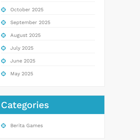
October 2025
September 2025
August 2025
July 2025
June 2025
May 2025
Categories
Berita Games