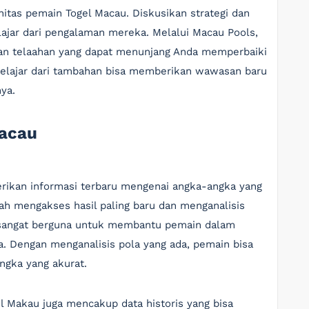
tas pemain Togel Macau. Diskusikan strategi dan
ajar dari pengalaman mereka. Melalui Macau Pools,
an telaahan yang dapat menunjang Anda memperbaiki
belajar dari tambahan bisa memberikan wawasan baru
ya.
Macau
ikan informasi terbaru mengenai angka-angka yang
ah mengakses hasil paling baru dan menganalisis
k sangat berguna untuk membantu pemain dalam
 Dengan menganalisis pola yang ada, pemain bisa
gka yang akurat.
gel Makau juga mencakup data historis yang bisa