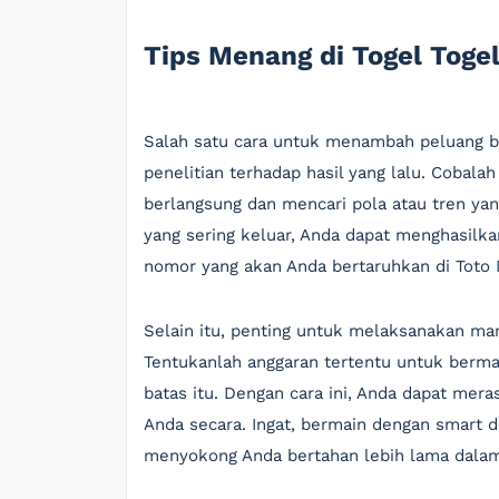
Tips Menang di Togel Toge
Salah satu cara untuk menambah peluang b
penelitian terhadap hasil yang lalu. Cobal
berlangsung dan mencari pola atau tren 
yang sering keluar, Anda dapat menghasilk
nomor yang akan Anda bertaruhkan di Toto
Selain itu, penting untuk melaksanakan ma
Tentukanlah anggaran tertentu untuk berma
batas itu. Dengan cara ini, Anda dapat me
Anda secara. Ingat, bermain dengan smart
menyokong Anda bertahan lebih lama dala