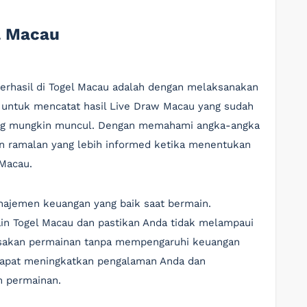
l Macau
erhasil di Togel Macau adalah dengan melaksanakan
ah untuk mencatat hasil Live Draw Macau yang sudah
yang mungkin muncul. Dengan memahami angka-angka
an ramalan yang lebih informed ketika menentukan
 Macau.
najemen keuangan yang baik saat bermain.
in Togel Macau dan pastikan Anda tidak melampaui
rasakan permainan tanpa mempengaruhi keuangan
 dapat meningkatkan pengalaman Anda dan
m permainan.