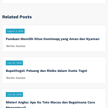
Related Posts
August 3, 2026
Panduan Memilih Situs Dominoqq yang Aman dan Nyaman
Berita Games
July 30, 2026
Bupatitogel: Peluang dan Risiko dalam Dunia Togel
Berita Games
July 29, 2026
Misteri Angka: Apa Itu Toto Macau dan Bagaimana Cara
Menangnya?