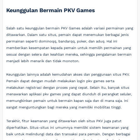
Keunggulan Bermain PKV Games
Salah satu keunggulan bermain PKV Games adalah variasi permainan yang
ditawarkan. Dalam satu situs, pemain dapat menemukan berbagai jenis
permainan seperti dominoqq, bandarqq, poker, dan aduq. Hal ini
memberikan kesempatan kepada pemain untuk memilih permainan yang
sesuai dengan selera dan keahlian mereka, sehingga pengalaman bermain
menjadi lebih menarik dan tidak monoton.
Keunggulan lainnya adalah kemudahan akses dan penggunaan situs PKV.
Pemain dapat dengan mudah melakukan login pkv games serta
melakukan registrasi dengan proses yang cepat. Selain itu, banyak situs
menawarkan aplikasi pkv games yang dapat diunduh di perangkat seluler,
memungkinkan pemain untuk bermain kapan saja dan di mana saja. Ini
sangat menguntungkan bagi mereka yang memiliki mobilitas tinggi.
Terakhir, fitur keamanan yang ditawarkan oleh situs PKV juga patut
diperhatikan. Situs-situs ini umumnya memiliki sistem keamanan yang
baik untuk melindungi data dan transaksi para pemain. Dengan berbagai