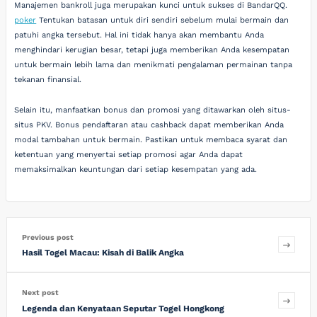
Manajemen bankroll juga merupakan kunci untuk sukses di BandarQQ.
poker
Tentukan batasan untuk diri sendiri sebelum mulai bermain dan
patuhi angka tersebut. Hal ini tidak hanya akan membantu Anda
menghindari kerugian besar, tetapi juga memberikan Anda kesempatan
untuk bermain lebih lama dan menikmati pengalaman permainan tanpa
tekanan finansial.
Selain itu, manfaatkan bonus dan promosi yang ditawarkan oleh situs-
situs PKV. Bonus pendaftaran atau cashback dapat memberikan Anda
modal tambahan untuk bermain. Pastikan untuk membaca syarat dan
ketentuan yang menyertai setiap promosi agar Anda dapat
memaksimalkan keuntungan dari setiap kesempatan yang ada.
Previous post
Hasil Togel Macau: Kisah di Balik Angka
Next post
Legenda dan Kenyataan Seputar Togel Hongkong