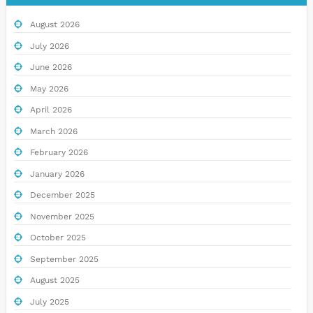
August 2026
July 2026
June 2026
May 2026
April 2026
March 2026
February 2026
January 2026
December 2025
November 2025
October 2025
September 2025
August 2025
July 2025