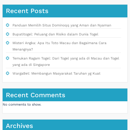
Recent Posts
Panduan Memilih Situs Dominoqq yang Aman dan Nyaman
Bupatitogel: Peluang dan Risiko dalam Dunia Togel
Misteri Angka: Apa Itu Toto Macau dan Bagaimana Cara
Menangnya?
Temukan Ragam Togel: Dari Togel yang ada di Macau dan Togel
yang ada di Singapore
WargaBet: Membangun Masyarakat Taruhan yg Kuat
Recent Comments
No comments to show.
Archives