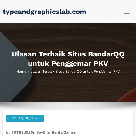
Skip
typeandgraphicslab.com
to
content
Ulasan Terbaik Situs BandarQQ
untuk Penggemar PKV
Home
»
Ulasan Terbaik Situs BandarQQ untuk Penggemar PKV
January 30, 2026
By
fOT8EJXjf0m8ov5
In
Berita Games