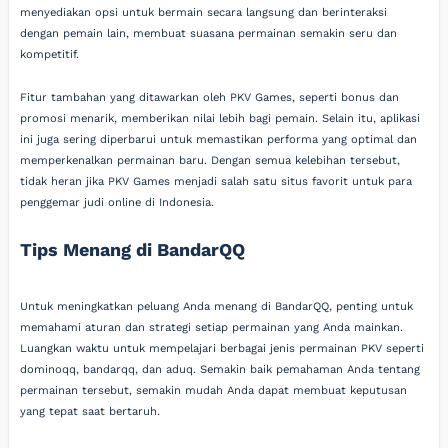
menyediakan opsi untuk bermain secara langsung dan berinteraksi
dengan pemain lain, membuat suasana permainan semakin seru dan
kompetitif.
Fitur tambahan yang ditawarkan oleh PKV Games, seperti bonus dan
promosi menarik, memberikan nilai lebih bagi pemain. Selain itu, aplikasi
ini juga sering diperbarui untuk memastikan performa yang optimal dan
memperkenalkan permainan baru. Dengan semua kelebihan tersebut,
tidak heran jika PKV Games menjadi salah satu situs favorit untuk para
penggemar judi online di Indonesia.
Tips Menang di BandarQQ
Untuk meningkatkan peluang Anda menang di BandarQQ, penting untuk
memahami aturan dan strategi setiap permainan yang Anda mainkan.
Luangkan waktu untuk mempelajari berbagai jenis permainan PKV seperti
dominoqq, bandarqq, dan aduq. Semakin baik pemahaman Anda tentang
permainan tersebut, semakin mudah Anda dapat membuat keputusan
yang tepat saat bertaruh.