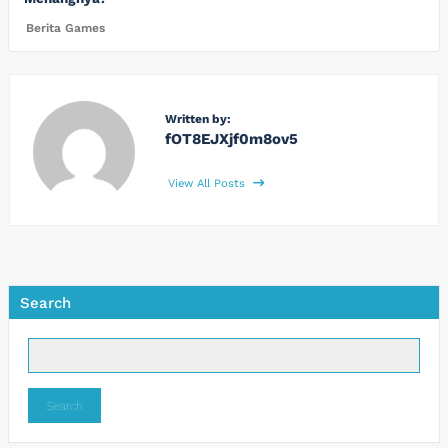
Berita Games
Written by:
fOT8EJXjf0m8ov5
View All Posts
Search
Search