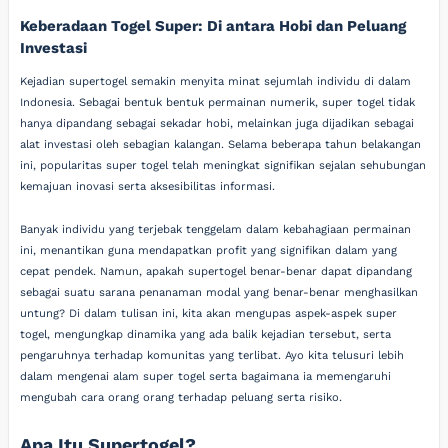
Keberadaan Togel Super: Di antara Hobi dan Peluang
Investasi
Kejadian supertogel semakin menyita minat sejumlah individu di dalam
Indonesia. Sebagai bentuk bentuk permainan numerik, super togel tidak
hanya dipandang sebagai sekadar hobi, melainkan juga dijadikan sebagai
alat investasi oleh sebagian kalangan. Selama beberapa tahun belakangan
ini, popularitas super togel telah meningkat signifikan sejalan sehubungan
kemajuan inovasi serta aksesibilitas informasi.
Banyak individu yang terjebak tenggelam dalam kebahagiaan permainan
ini, menantikan guna mendapatkan profit yang signifikan dalam yang
cepat pendek. Namun, apakah supertogel benar-benar dapat dipandang
sebagai suatu sarana penanaman modal yang benar-benar menghasilkan
untung? Di dalam tulisan ini, kita akan mengupas aspek-aspek super
togel, mengungkap dinamika yang ada balik kejadian tersebut, serta
pengaruhnya terhadap komunitas yang terlibat. Ayo kita telusuri lebih
dalam mengenai alam super togel serta bagaimana ia memengaruhi
mengubah cara orang orang terhadap peluang serta risiko.
Apa Itu Supertogel?