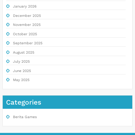
January 2026
December 2025
November 2025
October 2025
September 2025
August 2025
July 2025
June 2025
May 2025
Categories
Berita Games