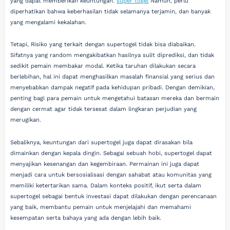
yang dapat memberikan keuntungan.
super togel
Namun, perlu
diperhatikan bahwa keberhasilan tidak selamanya terjamin, dan banyak
yang mengalami kekalahan.
Tetapi, Risiko yang terkait dengan supertogel tidak bisa diabaikan.
Sifatnya yang random mengakibatkan hasilnya sulit diprediksi, dan tidak
sedikit pemain membakar modal. Ketika taruhan dilakukan secara
berlebihan, hal ini dapat menghasilkan masalah finansial yang serius dan
menyebabkan dampak negatif pada kehidupan pribadi. Dengan demikian,
penting bagi para pemain untuk mengetahui batasan mereka dan bermain
dengan cermat agar tidak tersesat dalam lingkaran perjudian yang
merugikan.
Sebaliknya, keuntungan dari supertogel juga dapat dirasakan bila
dimainkan dengan kepala dingin. Sebagai sebuah hobi, supertogel dapat
menyajikan kesenangan dan kegembiraan. Permainan ini juga dapat
menjadi cara untuk bersosialisasi dengan sahabat atau komunitas yang
memiliki ketertarikan sama. Dalam konteks positif, ikut serta dalam
supertogel sebagai bentuk investasi dapat dilakukan dengan perencanaan
yang baik, membantu pemain untuk menjelajahi dan memahami
kesempatan serta bahaya yang ada dengan lebih baik.