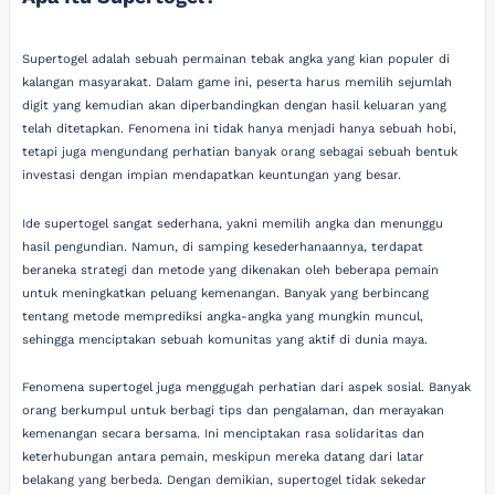
Supertogel adalah sebuah permainan tebak angka yang kian populer di
kalangan masyarakat. Dalam game ini, peserta harus memilih sejumlah
digit yang kemudian akan diperbandingkan dengan hasil keluaran yang
telah ditetapkan. Fenomena ini tidak hanya menjadi hanya sebuah hobi,
tetapi juga mengundang perhatian banyak orang sebagai sebuah bentuk
investasi dengan impian mendapatkan keuntungan yang besar.
Ide supertogel sangat sederhana, yakni memilih angka dan menunggu
hasil pengundian. Namun, di samping kesederhanaannya, terdapat
beraneka strategi dan metode yang dikenakan oleh beberapa pemain
untuk meningkatkan peluang kemenangan. Banyak yang berbincang
tentang metode memprediksi angka-angka yang mungkin muncul,
sehingga menciptakan sebuah komunitas yang aktif di dunia maya.
Fenomena supertogel juga menggugah perhatian dari aspek sosial. Banyak
orang berkumpul untuk berbagi tips dan pengalaman, dan merayakan
kemenangan secara bersama. Ini menciptakan rasa solidaritas dan
keterhubungan antara pemain, meskipun mereka datang dari latar
belakang yang berbeda. Dengan demikian, supertogel tidak sekedar