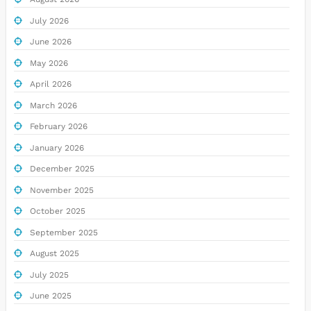
July 2026
June 2026
May 2026
April 2026
March 2026
February 2026
January 2026
December 2025
November 2025
October 2025
September 2025
August 2025
July 2025
June 2025