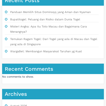
Recent Posts
Panduan Memilih Situs Dominoqq yang Aman dan Nyaman
Bupatitogel: Peluang dan Risiko dalam Dunia Togel
Misteri Angka: Apa Itu Toto Macau dan Bagaimana Cara
Menangnya?
Temukan Ragam Togel: Dari Togel yang ada di Macau dan Togel
yang ada di Singapore
WargaBet: Membangun Masyarakat Taruhan yg Kuat
Recent Comments
No comments to show.
Archives
August 2026