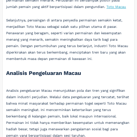
permainan semakin menarik. Perubahan ini berdampak positif pada
jumlah pemain yang aktif berpartisipasi dalam pengundian.
Toto Macau
Selanjutnya, persaingan di antara penyedia permainan semakin ketat,
menjadikan Toto Macau sebagai salah satu pilihan utama di pasar.
Penawaran yang beragam, seperti varian permainan dan kesempatan
menang yang menarik, semakin meningkatkan daya tarik bagi para
pemain. Dengan pertumbuhan yang terus berlanjut, industri Toto Macau
diperkirakan akan terus berkembang, menciptakan tren baru yang akan
membentuk masa depan permainan di kawasan ini.
Analisis Pengeluaran Macau
Analisis pengeluaran Macau menunjukkan pola dan tren yang signifikan
dalam industri perjudian. Melalui data pengeluaran yang tercatat, terlihat
bahwa minat masyarakat terhadap permainan togel seperti Toto Macau
semakin meningkat. Ini mencerminkan ketertarikan yang terus
berkembang di kalangan pemain, baik lokal maupun internasional.
Permainan ini tidak hanya memberikan kesempatan untuk memenangkan
hadiah besar, tetapi juga menawarkan pengalaman sosial bagi para
pemain yang berpartisipasi dalam sesi taruhan.