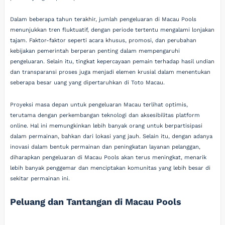
Dalam beberapa tahun terakhir, jumlah pengeluaran di Macau Pools
menunjukkan tren fluktuatif, dengan periode tertentu mengalami lonjakan
tajam. Faktor-faktor seperti acara khusus, promosi, dan perubahan
kebijakan pemerintah berperan penting dalam mempengaruhi
pengeluaran. Selain itu, tingkat kepercayaan pemain terhadap hasil undian
dan transparansi proses juga menjadi elemen krusial dalam menentukan
seberapa besar uang yang dipertaruhkan di Toto Macau.
Proyeksi masa depan untuk pengeluaran Macau terlihat optimis,
terutama dengan perkembangan teknologi dan aksesibilitas platform
online. Hal ini memungkinkan lebih banyak orang untuk berpartisipasi
dalam permainan, bahkan dari lokasi yang jauh. Selain itu, dengan adanya
inovasi dalam bentuk permainan dan peningkatan layanan pelanggan,
diharapkan pengeluaran di Macau Pools akan terus meningkat, menarik
lebih banyak penggemar dan menciptakan komunitas yang lebih besar di
sekitar permainan ini.
Peluang dan Tantangan di Macau Pools