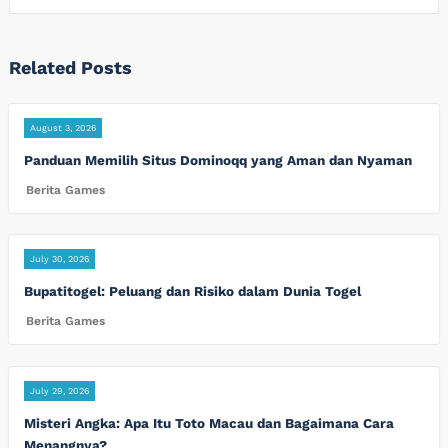
Related Posts
August 3, 2026
Panduan Memilih Situs Dominoqq yang Aman dan Nyaman
Berita Games
July 30, 2026
Bupatitogel: Peluang dan Risiko dalam Dunia Togel
Berita Games
July 29, 2026
Misteri Angka: Apa Itu Toto Macau dan Bagaimana Cara
Menangnya?