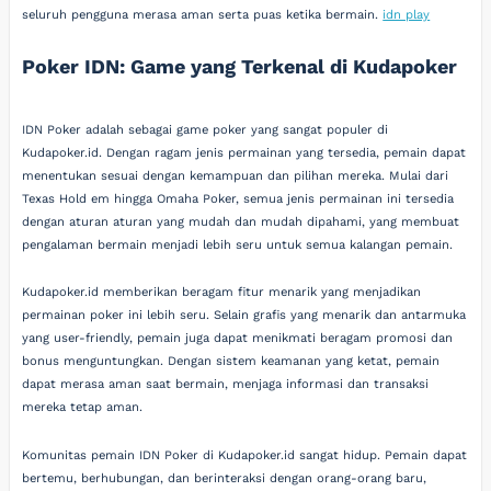
seluruh pengguna merasa aman serta puas ketika bermain.
idn play
Poker IDN: Game yang Terkenal di Kudapoker
IDN Poker adalah sebagai game poker yang sangat populer di
Kudapoker.id. Dengan ragam jenis permainan yang tersedia, pemain dapat
menentukan sesuai dengan kemampuan dan pilihan mereka. Mulai dari
Texas Hold em hingga Omaha Poker, semua jenis permainan ini tersedia
dengan aturan aturan yang mudah dan mudah dipahami, yang membuat
pengalaman bermain menjadi lebih seru untuk semua kalangan pemain.
Kudapoker.id memberikan beragam fitur menarik yang menjadikan
permainan poker ini lebih seru. Selain grafis yang menarik dan antarmuka
yang user-friendly, pemain juga dapat menikmati beragam promosi dan
bonus menguntungkan. Dengan sistem keamanan yang ketat, pemain
dapat merasa aman saat bermain, menjaga informasi dan transaksi
mereka tetap aman.
Komunitas pemain IDN Poker di Kudapoker.id sangat hidup. Pemain dapat
bertemu, berhubungan, dan berinteraksi dengan orang-orang baru,