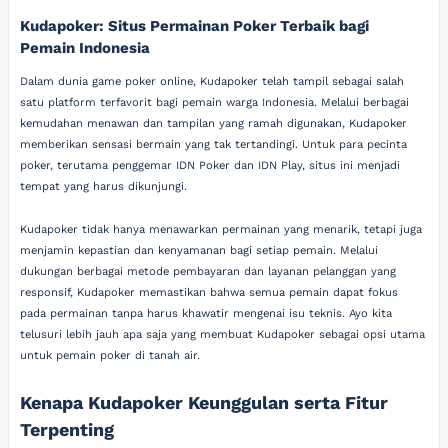
Kudapoker: Situs Permainan Poker Terbaik bagi
Pemain Indonesia
Dalam dunia game poker online, Kudapoker telah tampil sebagai salah
satu platform terfavorit bagi pemain warga Indonesia. Melalui berbagai
kemudahan menawan dan tampilan yang ramah digunakan, Kudapoker
memberikan sensasi bermain yang tak tertandingi. Untuk para pecinta
poker, terutama penggemar IDN Poker dan IDN Play, situs ini menjadi
tempat yang harus dikunjungi.
Kudapoker tidak hanya menawarkan permainan yang menarik, tetapi juga
menjamin kepastian dan kenyamanan bagi setiap pemain. Melalui
dukungan berbagai metode pembayaran dan layanan pelanggan yang
responsif, Kudapoker memastikan bahwa semua pemain dapat fokus
pada permainan tanpa harus khawatir mengenai isu teknis. Ayo kita
telusuri lebih jauh apa saja yang membuat Kudapoker sebagai opsi utama
untuk pemain poker di tanah air.
Kenapa Kudapoker Keunggulan serta Fitur
Terpenting