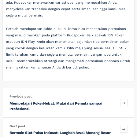
ada. Kudapoker menawarkan variasi opsi yang memudahkan Anda
menyelesaikan transaksi dengan cepat serta aman, sehingga kamu bisa
segera mulai bermain.
Setelah mendapatkan saldo di akun, kamu bisa menentukan permainan
yang mau dimainkan pada platform Kudapoker. Baik apakah IDN Poker
ataupun IDN Play, Anda akan menemukan sejumlah tipe permainan poker
yang cocok dengan kesukaan kamu. Pilih meja yang sesuai sesuai untuk
limit taruhan kamu dan segera memulai bermain. Jangan lupa untuk
selalu mempraktikkan strategi dan mengamati permainan opponen untuk
meningkatkan kemampuan Anda di berjudi poker.
Previous post
Mempelajari PokerHebat: Mulai dari Pemula sampai
Profesional
Next post
Bermain Slot Pulsa Indosat: Langkah Awal Menang Besar