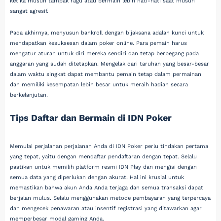
ketika musuh tampak ragu atau bermain lebih hati-hati saat musuh
sangat agresif.
Pada akhirnya, menyusun bankroll dengan bijaksana adalah kunci untuk
mendapatkan kesuksesan dalam poker online. Para pemain harus
mengatur aturan untuk diri mereka sendiri dan tetap berpegang pada
anggaran yang sudah ditetapkan. Mengelak dari taruhan yang besar-besar
dalam waktu singkat dapat membantu pemain tetap dalam permainan
dan memiliki kesempatan lebih besar untuk meraih hadiah secara
berkelanjutan.
Tips Daftar dan Bermain di IDN Poker
Memulai perjalanan perjalanan Anda di IDN Poker perlu tindakan pertama
yang tepat, yaitu dengan mendaftar pendaftaran dengan tepat. Selalu
pastikan untuk memilih platform resmi IDN Play dan mengisi dengan
semua data yang diperlukan dengan akurat. Hal ini krusial untuk
memastikan bahwa akun Anda Anda terjaga dan semua transaksi dapat
berjalan mulus. Selalu menggunakan metode pembayaran yang terpercaya
dan mengecek penawaran atau insentif registrasi yang ditawarkan agar
memperbesar modal gaming Anda.