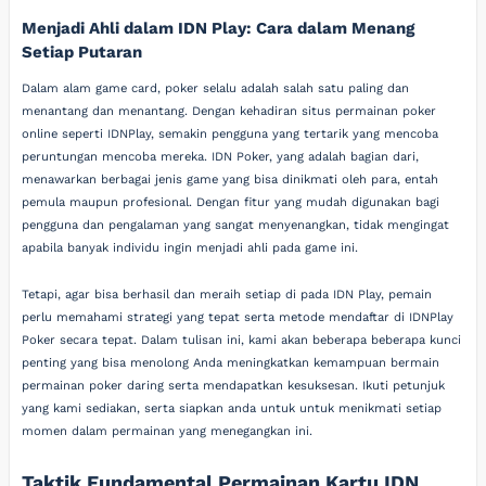
Menjadi Ahli dalam IDN Play: Cara dalam Menang
Setiap Putaran
Dalam alam game card, poker selalu adalah salah satu paling dan
menantang dan menantang. Dengan kehadiran situs permainan poker
online seperti IDNPlay, semakin pengguna yang tertarik yang mencoba
peruntungan mencoba mereka. IDN Poker, yang adalah bagian dari,
menawarkan berbagai jenis game yang bisa dinikmati oleh para, entah
pemula maupun profesional. Dengan fitur yang mudah digunakan bagi
pengguna dan pengalaman yang sangat menyenangkan, tidak mengingat
apabila banyak individu ingin menjadi ahli pada game ini.
Tetapi, agar bisa berhasil dan meraih setiap di pada IDN Play, pemain
perlu memahami strategi yang tepat serta metode mendaftar di IDNPlay
Poker secara tepat. Dalam tulisan ini, kami akan beberapa beberapa kunci
penting yang bisa menolong Anda meningkatkan kemampuan bermain
permainan poker daring serta mendapatkan kesuksesan. Ikuti petunjuk
yang kami sediakan, serta siapkan anda untuk untuk menikmati setiap
momen dalam permainan yang menegangkan ini.
Taktik Fundamental Permainan Kartu IDN