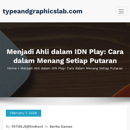
Skip
typeandgraphicslab.com
to
content
Menjadi Ahli dalam IDN Play: Cara
dalam Menang Setiap Putaran
Home
»
Menjadi Ahli dalam IDN Play: Cara dalam Menang Setiap Putaran
February 7, 2026
By
fOT8EJXjf0m8ov5
In
Berita Games