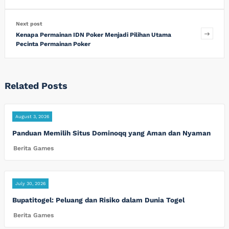
Next post
Kenapa Permainan IDN Poker Menjadi Pilihan Utama
Pecinta Permainan Poker
Related Posts
August 3, 2026
Panduan Memilih Situs Dominoqq yang Aman dan Nyaman
Berita Games
July 30, 2026
Bupatitogel: Peluang dan Risiko dalam Dunia Togel
Berita Games