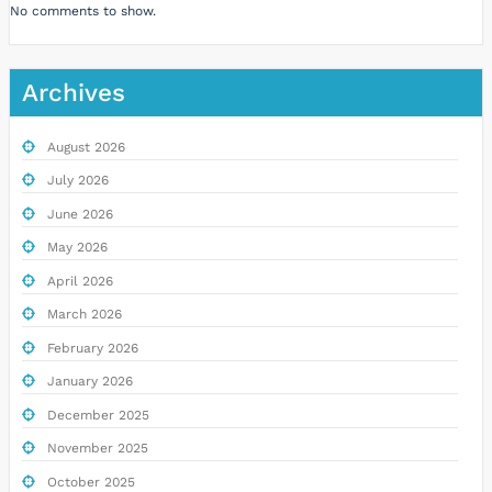
No comments to show.
Archives
August 2026
July 2026
June 2026
May 2026
April 2026
March 2026
February 2026
January 2026
December 2025
November 2025
October 2025