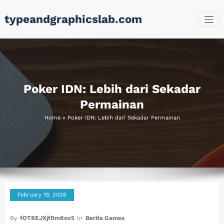
Skip
typeandgraphicslab.com
to
content
Poker IDN: Lebih dari Sekadar
Permainan
Home
»
Poker IDN: Lebih dari Sekadar Permainan
February 19, 2026
By
fOT8EJXjf0m8ov5
In
Berita Games