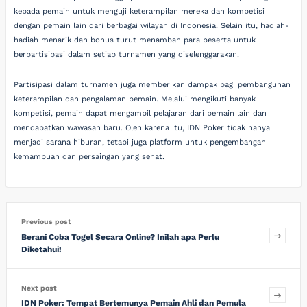
kepada pemain untuk menguji keterampilan mereka dan kompetisi
dengan pemain lain dari berbagai wilayah di Indonesia. Selain itu, hadiah-
hadiah menarik dan bonus turut menambah para peserta untuk
berpartisipasi dalam setiap turnamen yang diselenggarakan.
Partisipasi dalam turnamen juga memberikan dampak bagi pembangunan
keterampilan dan pengalaman pemain. Melalui mengikuti banyak
kompetisi, pemain dapat mengambil pelajaran dari pemain lain dan
mendapatkan wawasan baru. Oleh karena itu, IDN Poker tidak hanya
menjadi sarana hiburan, tetapi juga platform untuk pengembangan
kemampuan dan persaingan yang sehat.
Previous post
Berani Coba Togel Secara Online? Inilah apa Perlu
Diketahui!
Next post
IDN Poker: Tempat Bertemunya Pemain Ahli dan Pemula