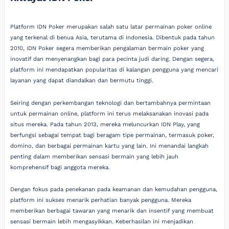
Platform IDN Poker merupakan salah satu latar permainan poker online
yang terkenal di benua Asia, terutama di Indonesia. Dibentuk pada tahun
2010, IDN Poker segera memberikan pengalaman bermain poker yang
inovatif dan menyenangkan bagi para pecinta judi daring. Dengan segera,
platform ini mendapatkan popularitas di kalangan pengguna yang mencari
layanan yang dapat diandalkan dan bermutu tinggi.
Seiring dengan perkembangan teknologi dan bertambahnya permintaan
untuk permainan online, platform ini terus melaksanakan inovasi pada
situs mereka. Pada tahun 2013, mereka meluncurkan IDN Play, yang
berfungsi sebagai tempat bagi beragam tipe permainan, termasuk poker,
domino, dan berbagai permainan kartu yang lain. Ini menandai langkah
penting dalam memberikan sensasi bermain yang lebih jauh
komprehensif bagi anggota mereka.
Dengan fokus pada penekanan pada keamanan dan kemudahan pengguna,
platform ini sukses menarik perhatian banyak pengguna. Mereka
memberikan berbagai tawaran yang menarik dan insentif yang membuat
sensasi bermain lebih mengasyikkan. Keberhasilan ini menjadikan