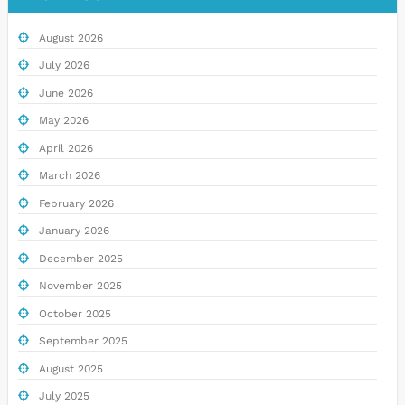
August 2026
July 2026
June 2026
May 2026
April 2026
March 2026
February 2026
January 2026
December 2025
November 2025
October 2025
September 2025
August 2025
July 2025