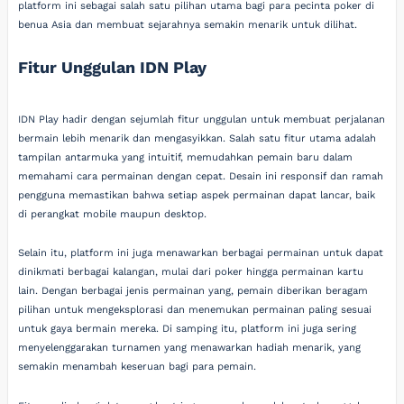
platform ini sebagai salah satu pilihan utama bagi para pecinta poker di
benua Asia dan membuat sejarahnya semakin menarik untuk dilihat.
Fitur Unggulan IDN Play
IDN Play hadir dengan sejumlah fitur unggulan untuk membuat perjalanan
bermain lebih menarik dan mengasyikkan. Salah satu fitur utama adalah
tampilan antarmuka yang intuitif, memudahkan pemain baru dalam
memahami cara permainan dengan cepat. Desain ini responsif dan ramah
pengguna memastikan bahwa setiap aspek permainan dapat lancar, baik
di perangkat mobile maupun desktop.
Selain itu, platform ini juga menawarkan berbagai permainan untuk dapat
dinikmati berbagai kalangan, mulai dari poker hingga permainan kartu
lain. Dengan berbagai jenis permainan yang, pemain diberikan beragam
pilihan untuk mengeksplorasi dan menemukan permainan paling sesuai
untuk gaya bermain mereka. Di samping itu, platform ini juga sering
menyelenggarakan turnamen yang menawarkan hadiah menarik, yang
semakin menambah keseruan bagi para pemain.