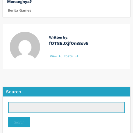
Menangnya?
Berita Games
Written by:
fOT8EJXjf0m8ov5
View All Posts
Search
Search