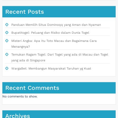
Recent Posts
Panduan Memilih Situs Dominoqq yang Aman dan Nyaman
Bupatitogel: Peluang dan Risiko dalam Dunia Togel
Misteri Angka: Apa Itu Toto Macau dan Bagaimana Cara
Menangnya?
Temukan Ragam Togel: Dari Togel yang ada di Macau dan Togel
yang ada di Singapore
WargaBet: Membangun Masyarakat Taruhan yg Kuat
Recent Comments
No comments to show.
Archives