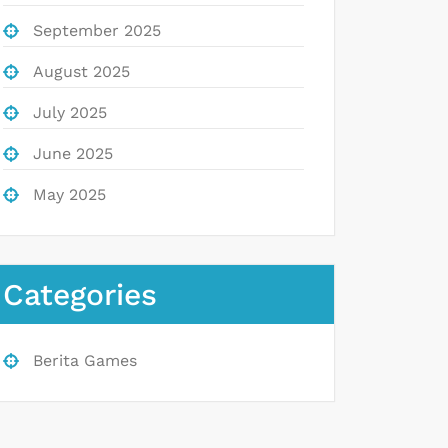
September 2025
August 2025
July 2025
June 2025
May 2025
Categories
Berita Games