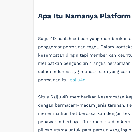
Apa Itu Namanya Platform
Salju 4D adalah sebuah yang memberikan a
penggemar permainan togel. Dalam konteks in
kesempatan dingin tapi memberikan keuntu
melibatkan pengundian 4 angka bersamaan. 
dalam Indonesia yg mencari cara yang ba
permainan itu.
salju4d
Situs Salju 4D memberikan kesempatan kep
dengan bermacam-macam jenis taruhan. Pe
menempatkan bet berdasarkan dengan tekni
penawaran berbagai fitur menarik dan kemun
pilihan utama untuk para pemain yang ing