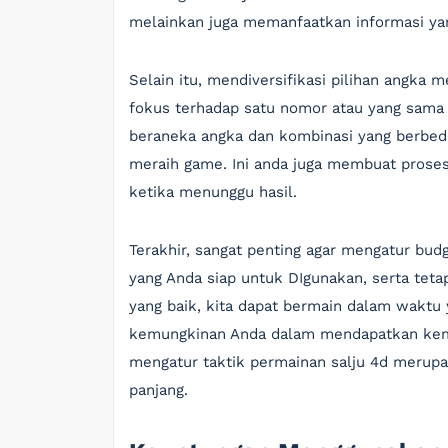
melainkan juga memanfaatkan informasi y
Selain itu, mendiversifikasi pilihan angka
fokus terhadap satu nomor atau yang sama
beraneka angka dan kombinasi yang berbed
meraih game. Ini anda juga membuat pros
ketika menunggu hasil.
Terakhir, sangat penting agar mengatur bu
yang Anda siap untuk DIgunakan, serta teta
yang baik, kita dapat bermain dalam waktu 
kemungkinan Anda dalam mendapatkan kem
mengatur taktik permainan salju 4d merup
panjang.