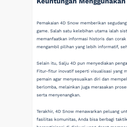
Keuntungan Menggunakan 
Pemakaian 4D Snow memberikan segudang 
game. Salah satu kelebihan utama ialah si
memanfaatkan informasi historis dan cora
mengambil pilihan yang lebih informatif, 
Selain itu, Salju 4D pun menyediakan penga
Fitur-fitur inovatif seperti visualisasi ya
pemain agar menyesuaikan diri dan mempela
berlomba, melainkan juga merasakan proses
serta menyenangkan.
Terakhir, 4D Snow menawarkan peluang unt
fasilitas komunitas, Anda bisa berbagi takt