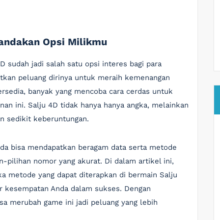
gandakan Opsi Milikmu
D sudah jadi salah satu opsi interes bagi para
atkan peluang dirinya untuk meraih kemenangan
ersedia, banyak yang mencoba cara cerdas untuk
n ini. Salju 4D tidak hanya hanya angka, melainkan
an sedikit keberuntungan.
nda bisa mendapatkan beragam data serta metode
pilihan nomor yang akurat. Di dalam artikel ini,
a metode yang dapat diterapkan di bermain Salju
r kesempatan Anda dalam sukses. Dengan
sa merubah game ini jadi peluang yang lebih