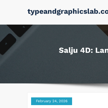
Skip
typeandgraphicslab.c
to
content
Salju 4D: L
February 24, 2026