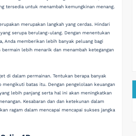
ang tersedia untuk menambah kemungkinan menang.
 merupakan merupakan langkah yang cerdas. Hindari
 yang serupa berulang-ulang. Dengan menentukan
a, Anda memberikan lebih banyak peluang bagi
es bermain lebih menarik dan menambah ketegangan
dget di dalam permainan. Tentukan berapa banyak
p mengikuti batas itu. Dengan pengelolaan keuangan
yang lebih panjang serta hal ini akan meningkatkan
enangan. Kesabaran dan dan ketekunan dalam
akan ragam dalam mencapai mencapai sukses jangka