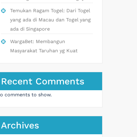
Temukan Ragam Togel: Dari Togel
yang ada di Macau dan Togel yang
ada di Singapore
WargaBet: Membangun
Masyarakat Taruhan yg Kuat
Recent Comments
o comments to show.
Archives