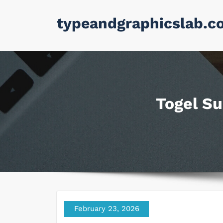
Skip
typeandgraphicslab.c
to
content
Togel Su
February 23, 2026