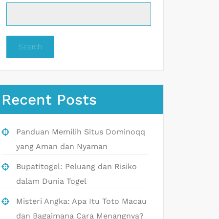
Search
Recent Posts
Panduan Memilih Situs Dominoqq
yang Aman dan Nyaman
Bupatitogel: Peluang dan Risiko
dalam Dunia Togel
Misteri Angka: Apa Itu Toto Macau
dan Bagaimana Cara Menangnya?