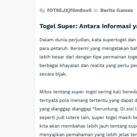
By
fOT8EJXjf0m8ov5
In
Berita Games
Togel Super: Antara Informasi y
Dalam dunia perjudian, kata supertogel dan
para petaruh. Bersemi yang mengatakan ba
lebih besar dari dengan tipe permainan togel
berbagai khayalan dan realita yang perlu p
secara bijak.
Mitos tentang super togel sering kali bere
ternyata pola menang tertentu yang dapat 
yang dianggap dianggap “beruntung. Di sisi
seperti judi lotere lain, super togel masih 
kita akan membahas lebih jauh tentang sup
menyajikan pemahaman yang lebih jelas ten