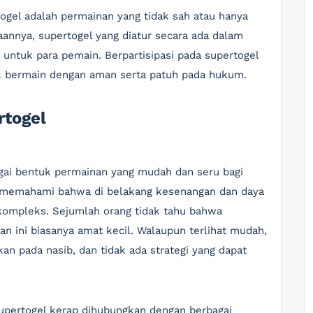
ogel adalah permainan yang tidak sah atau hanya
annya, supertogel yang diatur secara ada dalam
untuk para pemain. Berpartisipasi pada supertogel
k bermain dengan aman serta patuh pada hukum.
rtogel
gai bentuk permainan yang mudah dan seru bagi
uk memahami bahwa di belakang kesenangan dan daya
h kompleks. Sejumlah orang tidak tahu bahwa
n ini biasanya amat kecil. Walaupun terlihat mudah,
kan pada nasib, dan tidak ada strategi yang dapat
supertogel kerap dihubungkan dengan berbagai