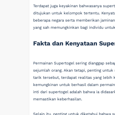
Terdapat juga keyakinan bahwasanya supert
ditujukan untuk kelompok tertentu. Kenyata
beberapa negara serta memberikan jaminan 
yang sah memungkinkan bagi individu untu
Fakta dan Kenyataan Supe
Permainan Supertogel sering dianggap seba
sejumlah orang. Akan tetapi, penting unt
tarik tersebut, terdapat realitas yang lebi
kemungkinan untuk berhasil dalam permaina
inti dari supertogel adalah bahwa ia didasar
memastikan keberhasilan.
Selain itu, penting untuk diketahui bahwa 