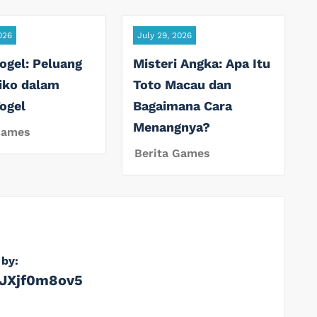
026
July 29, 2026
ogel: Peluang
Misteri Angka: Apa Itu
iko dalam
Toto Macau dan
ogel
Bagaimana Cara
Menangnya?
Games
Berita Games
 by:
JXjf0m8ov5