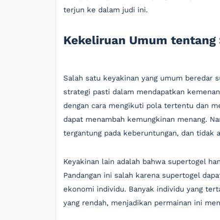
terjun ke dalam judi ini.
Kekeliruan Umum tentang 
Salah satu keyakinan yang umum beredar su
strategi pasti dalam mendapatkan kemenang
dengan cara mengikuti pola tertentu dan 
dapat menambah kemungkinan menang. Nam
tergantung pada keberuntungan, dan tidak
Keyakinan lain adalah bahwa supertogel han
Pandangan ini salah karena supertogel dapat
ekonomi individu. Banyak individu yang te
yang rendah, menjadikan permainan ini men