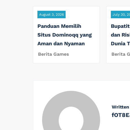
August 3, 2026
July 30, 2
Panduan Memilih
Bupatit
Situs Dominoqq yang
dan Ris
Aman dan Nyaman
Dunia T
Berita Games
Berita 
Written
fOT8E