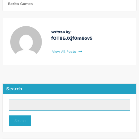
Berita Games
Written by:
fOT8EJXjf0m8ov5
View All Posts
Search
Search