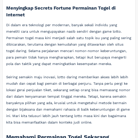
Menyingkap Secrets Fortune Permainan Togel di
Internet
Di dalam era teknologi per modernan, banyak sekali individu yang
meneliti cara untuk mengupayakan nasib sendiri dengan game lotto.
Permainan togel masa kini menjadi salah satu topik isu yang paling sering
dibicarakan, terutama dengan kemudahan yang ditawarkan oleh situs
togel daring. Selama perjalanan mencari nomor-nomor keberuntungan,
para pemain tidak hanya mengharapkan, tetapi ikut berupaya mengerti
pola dan taktik yang dapat meningkatkan kesempatan mereka.
Seiring semakin maju inovasi, lotto daring memberikan akses lebih lebih
mudah dan cepat bagi pemain di berbagai penjuru. Tanpa perlu pergi ke
lokasi gerai penjualan tiket, sekarang setiap orang bisa memasang nomor
dari dalam kenyamanan tempat tinggal mereka. Tetapi, karena semakin
banyaknya pilihan yang ada, krusial untuk mengetahui metode bermain
dengan bijaksana dan memahami rahasia di balik keberuntungan di game
ini. Mari kita telusuri lebih jauh tentang lotto masa kini dan bagaimana
kita bisa memanfaatkan dalam konteks judi online.
Memahami Permainan Togel Sekarang