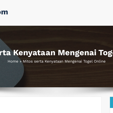
om
rta Kenyataan Mengenai Tog
Home
»
Mitos serta Kenyataan Mengenai Togel Online