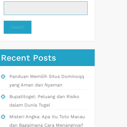
Search
Recent Posts
Panduan Memilih Situs Dominoqq
yang Aman dan Nyaman
Bupatitogel: Peluang dan Risiko
dalam Dunia Togel
Misteri Angka: Apa Itu Toto Macau
dan Bagaimana Cara Menangnya?