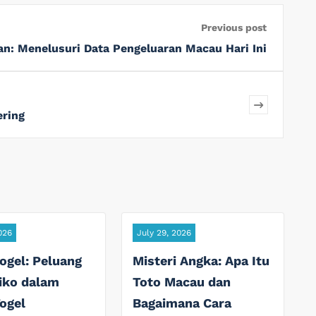
Previous post
n: Menelusuri Data Pengeluaran Macau Hari Ini
ering
026
July 29, 2026
ogel: Peluang
Misteri Angka: Apa Itu
iko dalam
Toto Macau dan
ogel
Bagaimana Cara