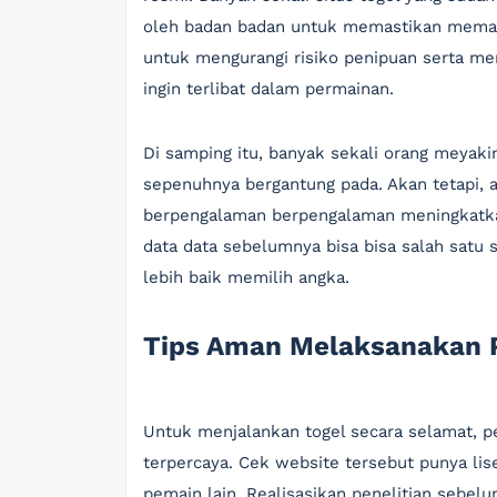
oleh badan badan untuk memastikan mema
untuk mengurangi risiko penipuan serta me
ingin terlibat dalam permainan.
Di samping itu, banyak sekali orang meyaki
sepenuhnya bergantung pada. Akan tetapi, ad
berpengalaman berpengalaman meningkatk
data data sebelumnya bisa bisa salah satu
lebih baik memilih angka.
Tips Aman Melaksanakan 
Untuk menjalankan togel secara selamat, p
terpercaya. Cek website tersebut punya li
pemain lain. Realisasikan penelitian sebe