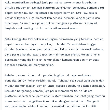
Asia, memberikan berbagai jenis permainan poker menarik perhatian
untuk para pemain. Dengan platform yang ramah pengguna, pemain baru
dapat dengan mudah registrasi dan segera bermain. IDN Play, selaku
provider layanan, juga memastikan sensasi bermain yang terjamin dan
dipercaya. Dalam dunia poker online, mengenali platform ini menjadi
langkah awal penting untuk mendapatkan kesuksesan.
Satu keunggulan IDN Poker ialah ragam permainan yang tersedia. Pemain
dapat mencari berbagai tipe poker, mulai dari Texas Holdem hingga
Omaha. Masing-masing permainan memiliki aturan dan strategi berbeda
yang perlu diketahui agar dapat bermain dengan efektif. Mengerti jenis
permainan yang dipilih akan kemungkinan kemenangan dan membuat
sensasi bermain jadi menyenangkan.
Sebelumnya mulai bermain, penting bagi pemain agar melakukan
pendaftaran IDN Poker terlebih dahulu. Tahapan registrasi yang cepat dan
mudah memungkinkan pemain untuk segera bergabung dalam permainan.
Sesudah bergabung, pemain juga perlu memahami fitur di dalam
platform, seperti tabel permainan, sistem taruhan, dan chat yang mampu
membantu membangkitkan komunikasi dengan pemain lain. Mengerti
semua aspek ini adalah kunci untuk menjadi pemain berhasil di IDN