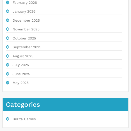
February 2026
January 2026
December 2025
November 2025
October 2025
September 2025
August 2025
July 2025
June 2025
May 2025
Categories
Berita Games