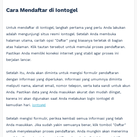
Cara Mendaftar di Iontogel
Untuk mendaftar di Iontogel, langkah pertama yang perlu Anda lakukan
adalah mengunjungi situs resmi Iontogel. Setelah Anda membuka
halaman utama, carilah opsi "Daftar" yang biasanya terletak di bagian
atas halaman. Klik tautan tersebut untuk memulai proses pendaftaran.
Pastikan Anda memiliki koneksi internet yang stabil agar proses ini
berjalan lancar.
Setelah itu, Anda akan diminta untuk mengisi formulir pendaftaran
dengan informasi yang diperlukan. Informasi yang umumnya diminta
meliputi nama, alamat email, nomor telepon, serta kata sandi untuk akun
Anda. Pastikan data yang Anda masukkan akurat dan mudah diingat,
karena ini akan digunakan saat Anda melakukan login iontogel di
kemudian hari.
iontogel
Setelah mengisi formulir, periksa kembali semua informasi yang telah
Anda masukkan. Jika sudah yakin semuanya benar, klik tombol "Daftar"
untuk menyelesaikan proses pendaftaran. Anda mungkin akan menerima