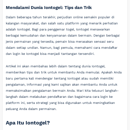
Mendalami Dunia Iontogel: Tips dan Trik
Dalam beberapa tahun terakhir, perjudian online semakin populer di
kalangan masyarakat, dan salah satu platform yang menarik perhatian
adalah Iontogel. Bagi para penggemar togel, Iontogel menawarkan
berbagai kemudahan dan kenyamanan dalam bermain. Dengan berbagai
jenis permainan yang tersedia, pemain bisa merasakan sensasi seru
dalam setiap undian. Namun, bagi pemula, memahami cara mendaftar
dan login ke Iontogel bisa menjadi tantangan tersendiri.
Artikel ini akan membahas lebih dalam tentang dunia Iontogel,
memberikan tips dan trik untuk membantu Anda memulai. Apakah Anda
baru pertama kali mendengar tentang Iontogel atau sudah memiliki
pengalaman, informasi yang kami sajikan akan membantu Anda untuk
memaksimalkan pengalaman bermain Anda. Mari kita telusuri langkah-
langkah dalam melakukan pendaftaran dan bagaimana cara login ke
platform ini, serta strategi yang bisa digunakan untuk meningkatkan
peluang Anda dalam permainan.
Apa Itu Iontogel?