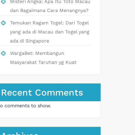
Misteri Angka: Apa Itu Toto Macau
dan Bagaimana Cara Menangnya?
Temukan Ragam Togel: Dari Togel
yang ada di Macau dan Togel yang
ada di Singapore
WargaBet: Membangun
Masyarakat Taruhan yg Kuat
Recent Comments
o comments to show.