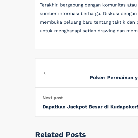
Terakhir, bergabung dengan komunitas atau
sumber informasi berharga. Diskusi deng
membuka peluang baru tentang taktik dan pi
untuk menghadapi setiap drawing dan memp
Poker: Permainan 
Next post
Dapatkan Jackpot Besar di Kudapoker
Related Posts