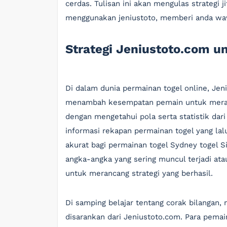
cerdas. Tulisan ini akan mengulas strategi j
menggunakan jeniustoto, memberi anda wa
Strategi Jeniustoto.com u
Di dalam dunia permainan togel online, Jen
menambah kesempatan pemain untuk meraih
dengan mengetahui pola serta statistik dar
informasi rekapan permainan togel yang la
akurat bagi permainan togel Sydney togel S
angka-angka yang sering muncul terjadi ata
untuk merancang strategi yang berhasil.
Di samping belajar tentang corak bilangan,
disarankan dari Jeniustoto.com. Para pema