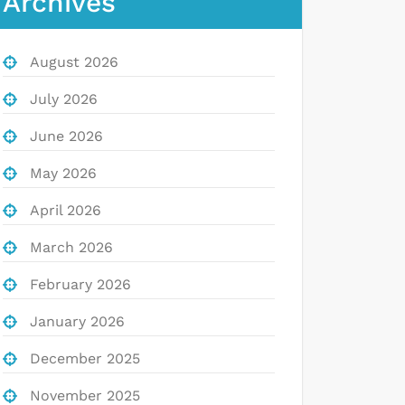
Archives
August 2026
July 2026
June 2026
May 2026
April 2026
March 2026
February 2026
January 2026
December 2025
November 2025