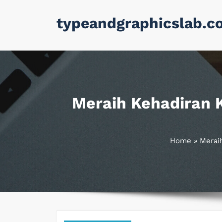
Skip
typeandgraphicslab.c
to
content
Meraih Kehadiran 
Home
»
Merai