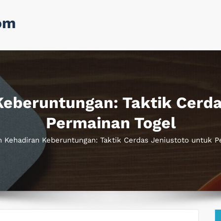
om
Keberuntungan: Taktik Cerda
Permainan Togel
h Kehadiran Keberuntungan: Taktik Cerdas Jeniustoto untuk P