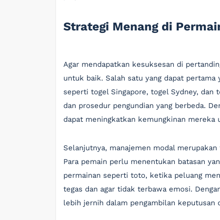
Strategi Menang di Permai
Agar mendapatkan kesuksesan di pertanding
untuk baik. Salah satu yang dapat pertama 
seperti togel Singapore, togel Sydney, dan 
dan prosedur pengundian yang berbeda. D
dapat meningkatkan kemungkinan mereka u
Selanjutnya, manajemen modal merupakan fa
Para pemain perlu menentukan batasan yang 
permainan seperti toto, ketika peluang men
tegas dan agar tidak terbawa emosi. Denga
lebih jernih dalam pengambilan keputusan 