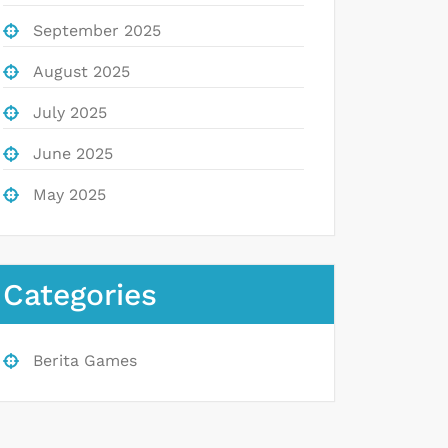
September 2025
August 2025
July 2025
June 2025
May 2025
Categories
Berita Games