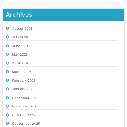
Archives
August 2026
July 2026
June 2026
May 2026
April 2026
March 2026
February 2026
January 2026
December 2025
November 2025
October 2025
September 2025