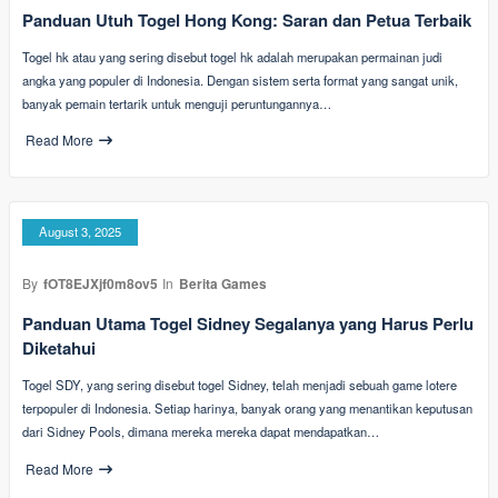
Panduan Utuh Togel Hong Kong: Saran dan Petua Terbaik
Togel hk atau yang sering disebut togel hk adalah merupakan permainan judi
angka yang populer di Indonesia. Dengan sistem serta format yang sangat unik,
banyak pemain tertarik untuk menguji peruntungannya…
Read More
August 3, 2025
By
fOT8EJXjf0m8ov5
In
Berita Games
Panduan Utama Togel Sidney Segalanya yang Harus Perlu
Diketahui
Togel SDY, yang sering disebut togel Sidney, telah menjadi sebuah game lotere
terpopuler di Indonesia. Setiap harinya, banyak orang yang menantikan keputusan
dari Sidney Pools, dimana mereka mereka dapat mendapatkan…
Read More