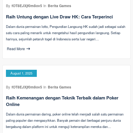
By
fOT8EJXjf0m8ov5
In
Berita Games
Raih Untung dengan Live Draw HK: Cara Terperinci
Dalam dunia permainan lotto, Pengundian Langsung HK sudah jadi sebagai salah
satu cara paling menarik untuk mengetahui hasil pengundian langsung. Setiap
harinya, sejumlah petaruh togel di Indonesia serta luar negeri…
Read More
August 1, 2025
By
fOT8EJXjf0m8ov5
In
Berita Games
Raih Kemenangan dengan Teknik Terbaik dalam Poker
Online
Dalam dunia permainan daring, poker online telah menjadi salah satu permainan
paling populer dan mengasyikkan. Banyak pemain dari berbagai penjuru dunia
bergabung dalam platform ini untuk menguji keterampilan mereka dan…