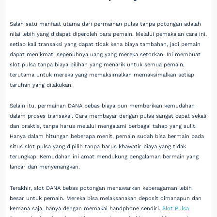
Salah satu manfaat utama dari permainan pulsa tanpa potongan adalah
nilai lebih yang didapat diperoleh para pemain. Melalui pemakaian cara ini,
setiap kali transaksi yang dapat tidak kena biaya tambahan, jadi pemain
dapat menikmati sepenuhnya uang yang mereka setorkan. Ini membuat
slot pulsa tanpa biaya pilihan yang menarik untuk semua pemain,
terutama untuk mereka yang memaksimalkan memaksimalkan setiap
taruhan yang dilakukan.
Selain itu, permainan DANA bebas biaya pun memberikan kemudahan
dalam proses transaksi. Cara membayar dengan pulsa sangat cepat sekali
dan praktis, tanpa harus melalui mengalami berbagai tahap yang sulit.
Hanya dalam hitungan beberapa menit, pemain sudah bisa bermain pada
situs slot pulsa yang dipilih tanpa harus khawatir biaya yang tidak
terungkap. Kemudahan ini amat mendukung pengalaman bermain yang
lancar dan menyenangkan.
Terakhir, slot DANA bebas potongan menawarkan keberagaman lebih
besar untuk pemain. Mereka bisa melaksanakan deposit dimanapun dan
kemana saja, hanya dengan memakai handphone sendiri.
Slot Pulsa