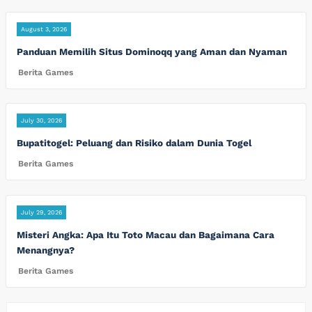
August 3, 2026
Panduan Memilih Situs Dominoqq yang Aman dan Nyaman
Berita Games
July 30, 2026
Bupatitogel: Peluang dan Risiko dalam Dunia Togel
Berita Games
July 29, 2026
Misteri Angka: Apa Itu Toto Macau dan Bagaimana Cara
Menangnya?
Berita Games