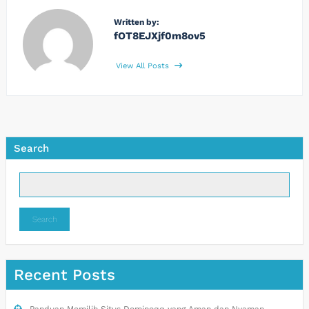
Written by:
fOT8EJXjf0m8ov5
View All Posts
Search
Search
Recent Posts
Panduan Memilih Situs Dominoqq yang Aman dan Nyaman