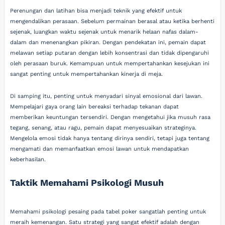
Perenungan dan latihan bisa menjadi teknik yang efektif untuk
mengendalikan perasaan. Sebelum permainan berasal atau ketika berhenti
sejenak, luangkan waktu sejenak untuk menarik helaan nafas dalam-
dalam dan menenangkan pikiran. Dengan pendekatan ini, pemain dapat
melawan setiap putaran dengan lebih konsentrasi dan tidak dipengaruhi
oleh perasaan buruk. Kemampuan untuk mempertahankan kesejukan ini
sangat penting untuk mempertahankan kinerja di meja.
Di samping itu, penting untuk menyadari sinyal emosional dari lawan.
Mempelajari gaya orang lain bereaksi terhadap tekanan dapat
memberikan keuntungan tersendiri. Dengan mengetahui jika musuh rasa
tegang, senang, atau ragu, pemain dapat menyesuaikan strateginya.
Mengelola emosi tidak hanya tentang dirinya sendiri, tetapi juga tentang
mengamati dan memanfaatkan emosi lawan untuk mendapatkan
keberhasilan.
Taktik Memahami Psikologi Musuh
Memahami psikologi pesaing pada tabel poker sangatlah penting untuk
meraih kemenangan. Satu strategi yang sangat efektif adalah dengan